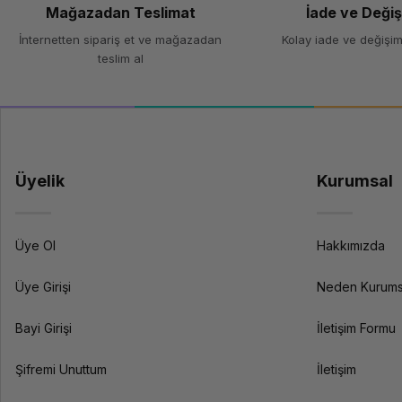
Performans
Mağazadan Teslimat
İade ve Deği
Yüklü İşlemci Sayısı
İnternetten sipariş et ve mağazadan
Kolay iade ve değişim
teslim al
Max.İşlemci Sayısı
İşlemci Modeli
Üyelik
Kurumsal
İşlemci Kodu
Üye Ol
Hakkımızda
Üye Girişi
Bellek Tipi
Neden Kurums
Bayi Girişi
İletişim Formu
Yüklü Bellek
Şifremi Unuttum
İletişim
Maksimum Bellek