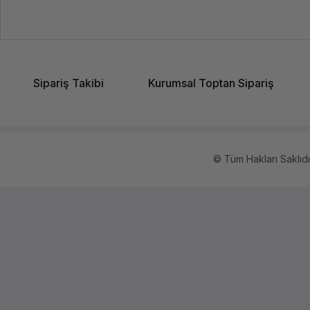
Bellek Yuvası Sayısı
Yüklü Sabit Disk
Sipariş Takibi
Kurumsal Toptan Sipariş
Disk Yuva Sayısı
Disk Yuva Arttırılabilir
Yüklü Güç Kaynağı
© Tüm Hakları Saklıdır.
Maksimum Güç Kaynağı
DisplayPort
USB 3.0 (3.1 Gen 1) Tip-A port sayısı
Network Kartı
Ekran Kartı