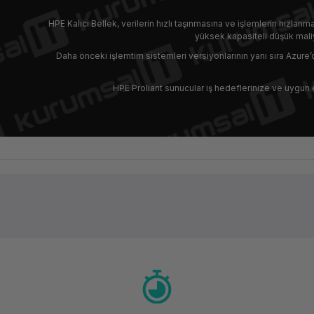
HPE Kalıcı Bellek, verilerin hızlı taşınmasına ve işlemlerin hızlanma
yüksek kapasiteli düşük maliy
Daha önceki işlemtim sistemleri versiyonlarının yanı sıra Azure’
HPE Proliant sunucular iş hedeflerinize ve uygun 
Ürün hakkında henüz soru sorulmamış.
Bu ürüne ilk yorumu siz yapın!
Yorum Yaz
Soru Sor