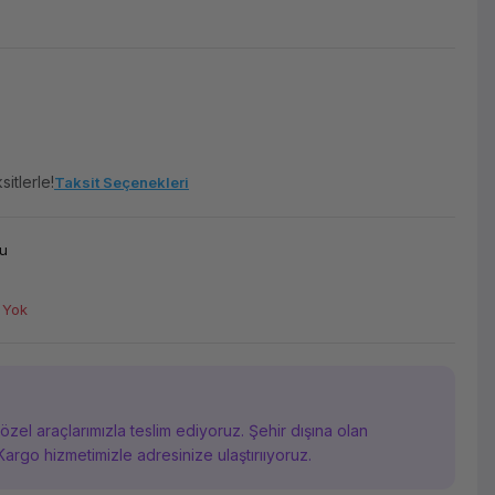
itlerle!
Taksit Seçenekleri
u
 Yok
i özel araçlarımızla teslim ediyoruz. Şehir dışına olan
Kargo hizmetimizle adresinize ulaştırııyoruz.