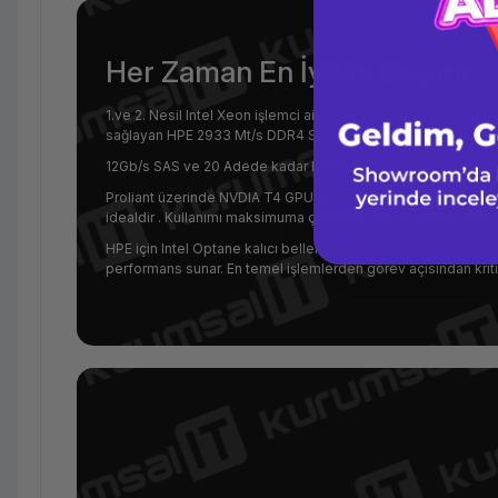
Her Zaman En İyisini Başarır
1.ve 2. Nesil Intel Xeon işlemci ailesi ile %60’a varan perfo
sağlayan HPE 2933 Mt/s DDR4 Smart Memory’ye sahiptir.
12Gb/s SAS ve 20 Adede kadar NVMe sürücünün yanı sıra çok ç
Proliant üzerinde NVDIA T4 GPU ekran kartı modellerinde yüks
idealdir . Kullanımı maksimuma çıkararak toplam sahip olma m
HPE için Intel Optane kalıcı bellek 100 serisi, veri tabanları
performans sunar. En temel işlemlerden görev açısından kritik 