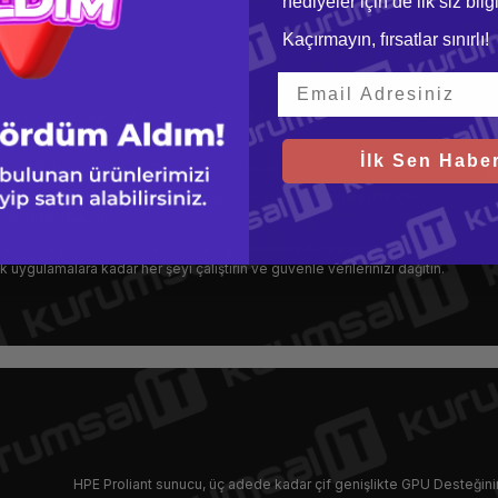
hediyeler için de ilk siz bil
Kaçırmayın, fırsatlar sınırlı!
rmans kazancı sağlar ve çekirdeklerde %27 artış sağlar 3.0TB destek
İlk Sen Haber
eşitli bilgi işlem seçeneklerini destekler.
ek performans ve Sanal iş istasyonları ve bunların birleşimi için
aliyetini düşürür.
 ve analiz iş yükleri açısından benzeri görülmemiş düzeylerde
uygulamalara kadar her şeyi çalıştırın ve güvenle verilerinizi dağıtın.
HPE Proliant sunucu, üç adede kadar çif genişlikte GPU Desteğin