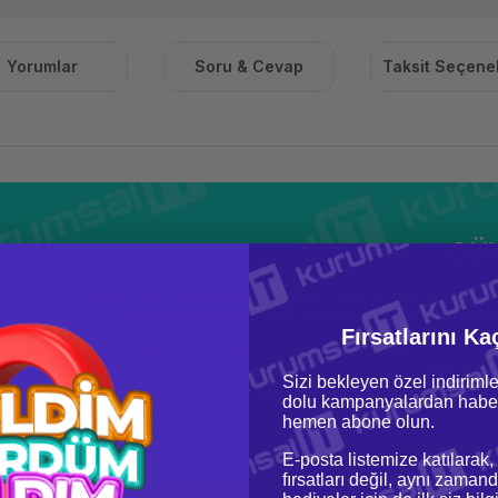
Yorumlar
Soru & Cevap
Taksit Seçenek
GÜ
HPE tesislerinde üretilen HPE Güvenilir Tedarik zinciri sunucuları, i
sızmalara karşı işletmenizi koruyarak, micro kodlara karşı
Fırsatlarını Ka
HPE ürünlerinde tasarlanan korumalar güçlendirilerek ve gü
tehditlere 
Sizi bekleyen özel indirimle
HPE Proliant sunucular, maliyetleri ve
dolu kampanyalardan haber
hemen abone olun.
E-posta listemize katılarak,
fırsatları değil, aynı zamand