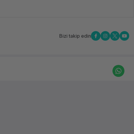
SDRAM
24 DIMM
Slots
3xHPE 960GB
HDD SATA
Bizi takip edin
SSD
8x2.5inç
Evet
1 Adet 800W
2 Adet
1 Adet
3 Adet
331i 10x 1GbE,
optional
FlexibleLOM
Onboard