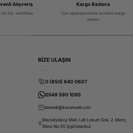
venli Alışveriş
Kargo Bedava
1 adet
 bit SSL sertifikası
Tüm siparişlerinizde ücretsiz kargo
imkanı
2 adet
1xHPE DL380
Gen10 Silver
4214R Cpu Kit
(12 Core,
2.4GHz)
BİZE ULAŞIN
Intel Xeon
4214R
(2.4GHz / 12
çekirdekli /
0 (850) 640 0607
100W)
0549 590 1095
HPE DDR4
SmartMemory
destek@kurumsalit.com
64GB(2x32
GB)
Mecidiyeköy Mah. Lati Lokum Sok. 2. Meriç
1536 GB 2933
Sitesi No:30 Şişli/İstanbul
MHz DDR4-