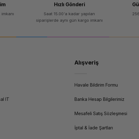
şim
Hızlı Gönderi
Gü
 imkanı
Saat 15.00'a kadar yapılan
256
siparişlerde aynı gün kargo imkanı
Alışveriş
Havale Bildirim Formu
al IT
Banka Hesap Bilgilerimiz
Mesafeli Satış Sözleşmesi
İptal & İade Şartları