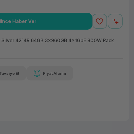
lince Haber Ver
13,59 TL
x 12
Havalelerde
 varan taksit
Özel indirim fırsatı
 Silver 4214R 64GB 3x960GB 4x1GbE 800W Rack
13,59 TL
x 12
Havalelerde
Tavsiye Et
Fiyat Alarmı
 varan taksit
Özel indirim fırsatı