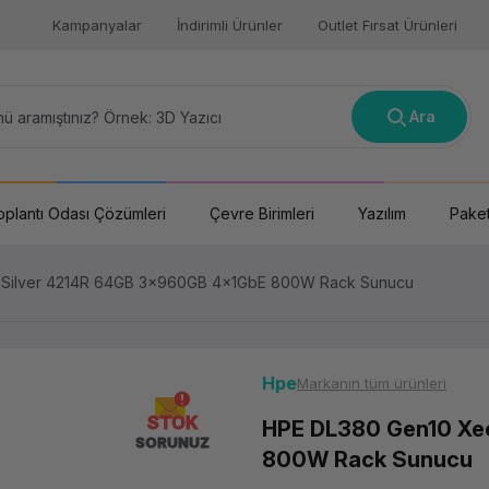
Kampanyalar
İndirimli Ürünler
Outlet Fırsat Ürünleri
Ara
oplantı Odası Çözümleri
Çevre Birimleri
Yazılım
Paket
 Silver 4214R 64GB 3x960GB 4x1GbE 800W Rack Sunucu
Hpe
Markanın tüm ürünleri
STOK
HPE DL380 Gen10 Xe
SORUNUZ
800W Rack Sunucu