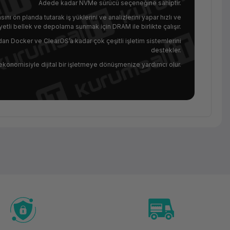
Adede kadar NVMe sürücü seçeneğine sahiptir.
sını ön planda tutarak iş yüklerini ve analizlerini yapar hızlı ve
etli bellek ve depolama sunmak için DRAM ile birlikte çalışır.
dan Docker ve ClearOS’a kadar çok çeşitli işletim sistemlerini
destekler.
ekonomisiyle dijital bir işletmeye dönüşmenize yardımcı olur.
Rack
Sunucu
Hpe
DL380
GEN10