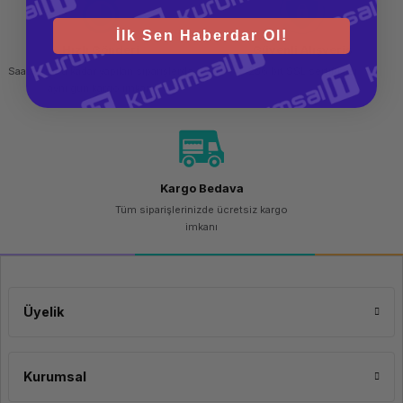
İlk Sen Haberdar Ol!
Hızlı Gönderi
Güvenli Alışveriş
Saat 15.00'a kadar yapılan siparişlerde
256 bit SSL sertifikası
aynı gün kargo imkanı
Kargo Bedava
Tüm siparişlerinizde ücretsiz kargo
imkanı
Üyelik
Kurumsal