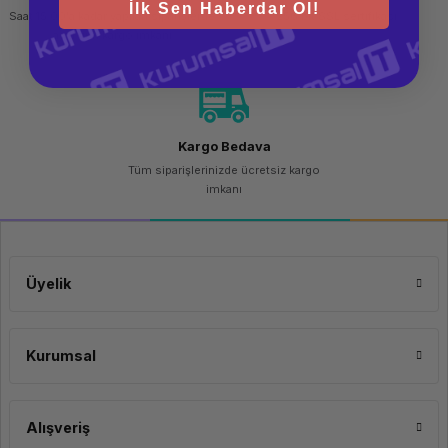
İlk Sen Haberdar Ol!
Saat 15.00'a kadar yapılan siparişlerde
256 bit SSL sertifikası
aynı gün kargo imkanı
Kargo Bedava
Tüm siparişlerinizde ücretsiz kargo
imkanı
Üyelik
Kurumsal
Alışveriş