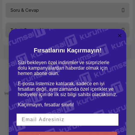
Soru & Cevap
Bu ürüne ilk yorumu siz yapın!
Taksit Seçenekleri
Yorum Yaz
Ürün hakkında henüz soru sorulmamış.
Fırsatlarını Kaçırmayın!
Soru Sor
Sizi bekleyen özel indirimler ve sürprizlerle
dolu kampanyalardan haberdar olmak için
hemen abone olun.
E-posta listemize katılarak, sadece en iyi
Mağazadan Teslimat
İade ve Değişim
fırsatları değil, aynı zamanda özel içerikler ve
İnternetten sipariş et ve mağazadan
Kolay iade ve değişim imkanı
hediyeler için de ilk siz bilgi sahibi olacaksınız.
teslim al
Kaçırmayın, fırsatlar sınırlı!
Hızlı Gönderi
Güvenli Alışveriş