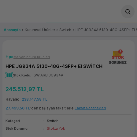
Geri Dön
Geri Dön
Geri Dön
Geri Dön
Geri Dön
Geri Dön
Geri Dön
ünler
leri
ası Çözümleri
eri
le) Ürünler
OT/VT Ürünleri
Anasayfa
Kurumsal Ürünler
Switch
HPE JG934A 5130-48G-4SFP+ EI
cı
s Ürünleri
eri
Barkod Yazıcı ve Okuyucu
hazı
ası
arı
keti
POS Terminali
Hpe
Markanın tüm ürünleri
STOK
SORUNUZ
HPE JG934A 5130-48G-4SFP+ EI SWİTCH
sayar
 Kablosu
Station
ım
keti
Fiş Yazıcı
SW.ARB.JG934A
Stok Kodu
sayar
akinesi
se
ve Bağlantı
şif Paketi
Self Servis Ekranı
245.512,97 TL
enleri
 (Firewall)
ma Makinesi
aklık
ve Yedekleme
Havale
238.147,58 TL
Para Çekmecesi
27.499,50 TL
'den başlayan taksitlerle!
Taksit Seçenekleri
on
eme Makinesi
rofon
Panel PC
Kategori
Switch
Stok Durumu
Stokta Yok
ciler