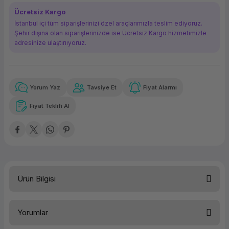
ork Bileşenleri
ek
Ücretsiz Kargo
İstanbul içi tüm siparişlerinizi özel araçlarımızla teslim ediyoruz.
Şehir dışına olan siparişlerinizde ise Ücretsiz Kargo hizmetimizle
adresinize ulaştırııyoruz.
Yorum Yaz
Tavsiye Et
Fiyat Alarmı
Güvenilir Alışveriş
27.499,50 TL
x 12
Havalelerde
Kolay iade imkanı
Aya varan taksit
Özel indirim fırsatı
Fiyat Teklifi Al
Güvenilir Alışveriş
27.499,50 TL
x 12
Havalelerde
Kolay iade imkanı
Aya varan taksit
Özel indirim fırsatı
Ürün Bilgisi
Yorumlar