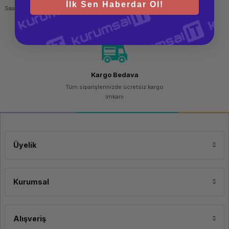
İlk Sen Haberdar Ol!
AC girdi voltajı
100 - 240 V
Saat 15.00'a kadar yapılan siparişlerde
256 bit SSL sertifikası
AC girdi frekansı
50 - 60 Hz
aynı gün kargo imkanı
Güç tüketimi (maksimum)
459 W
Ethernet üzerinden güç desteği (PoE)
Evet
Ethernet bütçesi üzerindeki toplam güç
370 W
Çalışma ısısı aralığı
0 - 45 °C
Depolama sıcaklığı aralığı (Celsius)
-40 - 70 °C
Çalıştırma nem aralığı
15 - 95%
Çalışmama nemi
15 - 95%
Isı yayımı
1566 BTU/s
Kargo Bedava
Genişlik
442,5 mm
Tüm siparişlerinizde ücretsiz kargo
Derinlik
304,2 mm
Yükseklik
imkanı
43,9 mm
Ağırlık
4,46 kg
Üyelik
Kurumsal
Alışveriş