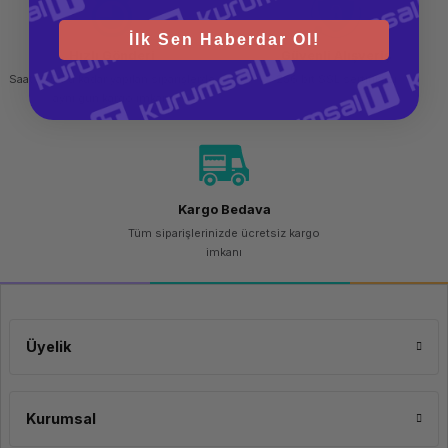
İlk Sen Haberdar Ol!
Hızlı Gönderi
Güvenli Alışveriş
Saat 15.00'a kadar yapılan siparişlerde
256 bit SSL sertifikası
aynı gün kargo imkanı
Kargo Bedava
Tüm siparişlerinizde ücretsiz kargo
imkanı
Üyelik
Kurumsal