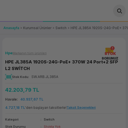
Geri Dön
Geri Dön
Geri Dön
Geri Dön
Geri Dön
Geri Dön
Geri Dön
ünler
leri
ası Çözümleri
eri
le) Ürünler
OT/VT Ürünleri
Anasayfa
Kurumsal Ürünler
Switch
HPE JL385A 1920S-24G-PoE+ 370
cı
s Ürünleri
eri
Barkod Yazıcı ve Okuyucu
hazı
ası
arı
keti
POS Terminali
Hpe
Markanın tüm ürünleri
STOK
SORUNUZ
HPE JL385A 1920S-24G-PoE+ 370W 24 Port+2 SFP
sayar
 Kablosu
Station
ım
keti
Fiş Yazıcı
L2 SWİTCH
SW.ARB.JL385A
Stok Kodu
sayar
akinesi
se
ve Bağlantı
şif Paketi
Self Servis Ekranı
42.203,79 TL
enleri
 (Firewall)
ma Makinesi
aklık
ve Yedekleme
Para Çekmecesi
Havale
40.937,67 TL
on
eme Makinesi
rofon
Panel PC
4.727,18 TL
'den başlayan taksitlerle!
Taksit Seçenekleri
Kategori
Switch
ciler
Stok Durumu
Stokta Yok