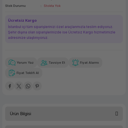
Stok Durumu
Stokta Yok
ork Bileşenleri
ek
Ücretsiz Kargo
İstanbul içi tüm siparişlerinizi özel araçlarımızla teslim ediyoruz.
Şehir dışına olan siparişlerinizde ise Ücretsiz Kargo hizmetimizle
adresinize ulaştırııyoruz.
Yorum Yaz
Tavsiye Et
Fiyat Alarmı
Güvenilir Alışveriş
10.083,92 TL
x 12
Havalelerde
Kolay iade imkanı
Aya varan taksit
Özel indirim fırsatı
Fiyat Teklifi Al
Güvenilir Alışveriş
10.083,92 TL
x 12
Havalelerde
Kolay iade imkanı
Aya varan taksit
Özel indirim fırsatı
Ürün Bilgisi
Kategori
Tower Sunucu