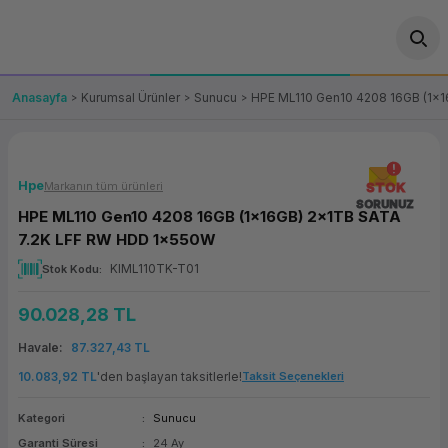
Geri Dön
Geri Dön
Geri Dön
Geri Dön
Geri Dön
Geri Dön
Geri Dön
ünler
leri
ası Çözümleri
eri
le) Ürünler
OT/VT Ürünleri
Anasayfa
Kurumsal Ürünler
Sunucu
HPE ML110 Gen10 4208 16GB (1x
cı
s Ürünleri
eri
Barkod Yazıcı ve Okuyucu
hazı
ası
arı
keti
POS Terminali
Hpe
Markanın tüm ürünleri
STOK
SORUNUZ
HPE ML110 Gen10 4208 16GB (1x16GB) 2x1TB SATA
sayar
 Kablosu
Station
ım
keti
Fiş Yazıcı
7.2K LFF RW HDD 1x550W
KIML110TK-T01
Stok Kodu
sayar
akinesi
se
ve Bağlantı
şif Paketi
Self Servis Ekranı
90.028,28 TL
enleri
 (Firewall)
ma Makinesi
aklık
ve Yedekleme
Para Çekmecesi
Havale
87.327,43 TL
on
eme Makinesi
rofon
Panel PC
10.083,92 TL
'den başlayan taksitlerle!
Taksit Seçenekleri
Kategori
Sunucu
ciler
Garanti Süresi
24 Ay