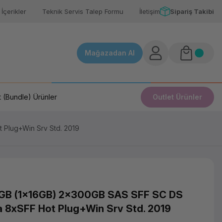
İçerikler
Teknik Servis Talep Formu
İletişim
Sipariş Takibi
Mağazadan Al
 (Bundle) Ürünler
Outlet Ürünler
Plug+Win Srv Std. 2019
GB (1x16GB) 2x300GB SAS SFF SC DS
8xSFF Hot Plug+Win Srv Std. 2019