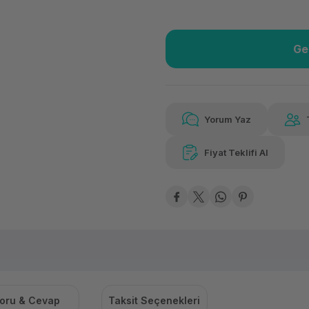
Ge
Güvenilir Alışveriş
18.0
Kolay iade imkanı
Aya 
Yorum Yaz
Fiyat Teklifi Al
Güvenilir Alışveriş
18.0
Kolay iade imkanı
Aya 
oru & Cevap
Taksit Seçenekleri