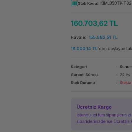
KIML350TK-T02
Stok Kodu
160.703,62 TL
Havale
155.882,51 TL
18.000,14 TL
'den başlayan taks
Kategori
Sunuc
Garanti Süresi
24 Ay
Stok Durumu
Stokta
Ücretsiz Kargo
İstanbul içi tüm siparişleriniz
siparişlerinizde ise Ücretsiz 