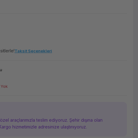
itlerle!
Taksit Seçenekleri
u
 Yok
i özel araçlarımızla teslim ediyoruz. Şehir dışına olan
Kargo hizmetimizle adresinize ulaştırııyoruz.