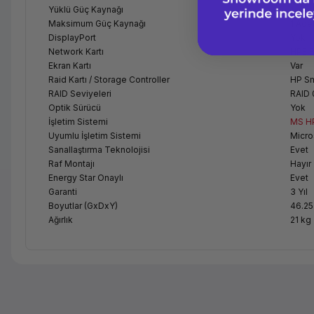
Yüklü Güç Kaynağı
1 Ad
Maksimum Güç Kaynağı
1 Ade
DisplayPort
Yok
Network Kartı
HPE E
Ekran Kartı
Var
Raid Kartı / Storage Controller
HP Sm
RAID Seviyeleri
RAID 
Optik Sürücü
Yok
İşletim Sistemi
MS HP
Uyumlu İşletim Sistemi
Micro
Sanallaştırma Teknolojisi
Evet
Raf Montajı
Hayır
Energy Star Onaylı
Evet
Garanti
3 Yıl
Boyutlar (GxDxY)
46.25
Ağırlık
21 kg