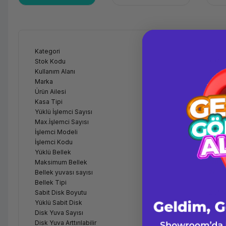
Kategori
Towe
Stok Kodu
KIML
Kullanım Alanı
Gene
Marka
HPE
Ürün Ailesi
ML35
Kasa Tipi
Towe
Yüklü İşlemci Sayısı
Tek İş
Max.İşlemci Sayısı
1
İşlemci Modeli
HPE D
İşlemci Kodu
Intel
Yüklü Bellek
16GB 
Maksimum Bellek
128 G
Bellek yuvası sayısı
24 RD
Bellek Tipi
HPE 
Sabit Disk Boyutu
2,5" 
Yüklü Sabit Disk
2x 3
Disk Yuva Sayısı
8 yuv
Disk Yuva Arttırılabilir
Hayır