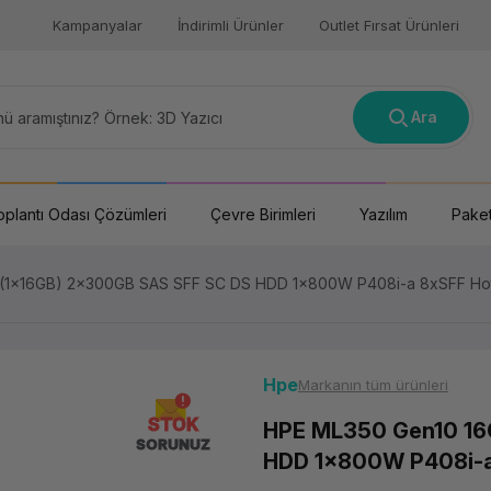
Kampanyalar
İndirimli Ürünler
Outlet Fırsat Ürünleri
Ara
oplantı Odası Çözümleri
Çevre Birimleri
Yazılım
Paket
(1x16GB) 2x300GB SAS SFF SC DS HDD 1x800W P408i-a 8xSFF Hot 
Hpe
Markanın tüm ürünleri
STOK
HPE ML350 Gen10 16
SORUNUZ
HDD 1x800W P408i-a 