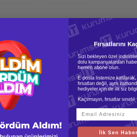
r Sunucu
350TK-T02
Fırsatlarını Ka
l
0 G10
Sizi bekleyen özel indirimle
dolu kampanyalardan haber
r 4U
hemen abone olun.
lemcili
E-posta listemize katılarak,
L380 Gen10 Silver 4210 Cpu Kit (10 Core, 2,2GHz)
fırsatları değil, aynı zamand
 Xeon Silver 4210 Cpu Kit (10 Core, 2,2GHz)
hediyeler için de ilk siz bil
(1x16GB)
B
Kaçırmayın, fırsatlar sınırlı!
IMM Slots
DDR4 Unbuffered ECC
Non Hot Plug
00GB SAS SFF SC DS HDD Disk
alı
İlk Sen Haber