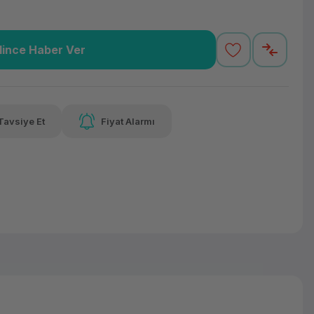
lince Haber Ver
00,14 TL
x 12
Havalelerde
varan taksit
Özel indirim fırsatı
Tavsiye Et
Fiyat Alarmı
00,14 TL
x 12
Havalelerde
varan taksit
Özel indirim fırsatı