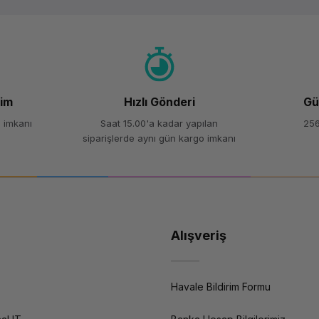
Yorum Yaz
Soru Sor
şim
Hızlı Gönderi
Gü
 imkanı
Saat 15.00'a kadar yapılan
256
siparişlerde aynı gün kargo imkanı
Alışveriş
Havale Bildirim Formu