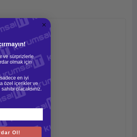
çırmayın!
r ve sürprizlerle
dar olmak için
 sadece en iyi
a özel içerikler ve
gi sahibi olacaksınız.
dar Ol!