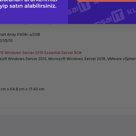
et 800W
t
thernet 1Gb 4-port 369i Adaptör
art Array P408i-a/2GB
0/1/5/10
E Windows Server 2019 Essential Server ROK
soft Windows Server 2012, Microsoft Windows Server 2016, VMware vSphere
 cm x 64.8 cm x 17.40 cm
Ürün hakkında henüz soru sorulmamış.
Bu ürüne ilk yorumu siz yapın!