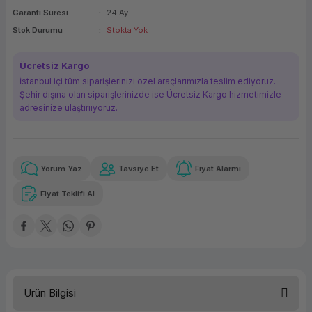
Garanti Süresi
24 Ay
ork Bileşenleri
ek
Stok Durumu
Stokta Yok
Ücretsiz Kargo
İstanbul içi tüm siparişlerinizi özel araçlarımızla teslim ediyoruz.
Şehir dışına olan siparişlerinizde ise Ücretsiz Kargo hizmetimizle
adresinize ulaştırııyoruz.
Yorum Yaz
Tavsiye Et
Fiyat Alarmı
Güvenilir Alışveriş
24.429,07 TL
x 12
Havalelerde
Kolay iade imkanı
Aya varan taksit
Özel indirim fırsatı
Fiyat Teklifi Al
Güvenilir Alışveriş
24.429,07 TL
x 12
Havalelerde
Kolay iade imkanı
Aya varan taksit
Özel indirim fırsatı
Ürün Bilgisi