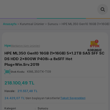
Geri Dön
Geri Dön
Geri Dön
Geri Dön
Geri Dön
Geri Dön
Geri Dön
ünler
leri
ası Çözümleri
eri
le) Ürünler
OT/VT Ürünleri
Anasayfa
Kurumsal Ürünler
Sunucu
HPE ML350 Gen10 16GB (1x16GB)
cı
s Ürünleri
eri
Barkod Yazıcı ve Okuyucu
hazı
ası
arı
keti
POS Terminali
Hpe
Markanın tüm ürünleri
STOK
SORUNUZ
HPE ML350 Gen10 16GB (1x16GB) 5x1.2TB SAS SFF SC
sayar
 Kablosu
Station
ım
keti
Fiş Yazıcı
DS HDD 2x800W P408i-a 8xSFF Hot
Plug+Win.Srv.2019
sayar
akinesi
se
ve Bağlantı
şif Paketi
Self Servis Ekranı
KIML350TK-T09
Stok Kodu
enleri
 (Firewall)
ma Makinesi
aklık
ve Yedekleme
Para Çekmecesi
218.100,49 TL
Havale
211.557,48 TL
on
eme Makinesi
rofon
Panel PC
24.429,07 TL
'den başlayan taksitlerle!
Taksit Seçenekleri
ciler
Kategori
Sunucu