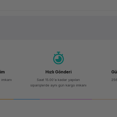
Ürün hakkında henüz soru sorulmamış.
Bu ürüne ilk yorumu siz yapın!
Yorum Yaz
Soru Sor
şim
Hızlı Gönderi
Gü
 imkanı
Saat 15.00'a kadar yapılan
256
siparişlerde aynı gün kargo imkanı