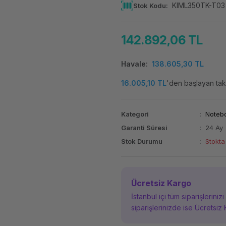
KIML350TK-T03
Stok Kodu
142.892,06 TL
Havale
138.605,30 TL
16.005,10 TL
'den başlayan taks
Kategori
Noteb
Garanti Süresi
24 Ay
Stok Durumu
Stokta
Ücretsiz Kargo
İstanbul içi tüm siparişleriniz
siparişlerinizde ise Ücretsiz 