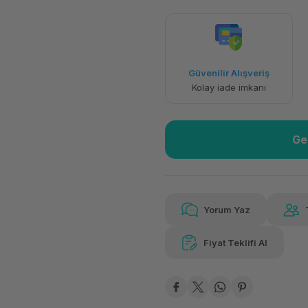
Güvenilir Alışveriş
16.005,10 TL
x 12
Kolay iade imkanı
Aya varan taksit
Ge
Yorum Yaz
Fiyat Teklifi Al