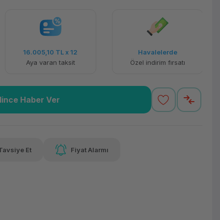
Havalelerde
Güvenilir Alışveriş
Özel indirim fırsatı
Kolay iade imkanı
lince Haber Ver
Tavsiye Et
Fiyat Alarmı