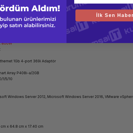
B
IMM Slots
DDR4 Unbuffered ECC
İlk Sen Haber
Non Hot Plug
00GB SAS SFF SC DS HDD Disk
alı
et 800W
t
thernet 1Gb 4-port 369i Adaptör
art Array P408i-a/2GB
0/1/5/10
soft Windows Server 2012, Microsoft Windows Server 2016, VMware vSphere
 cm x 64.8 cm x 17.40 cm