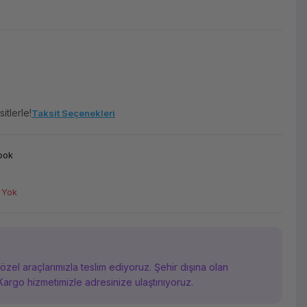
itlerle!
Taksit Seçenekleri
ook
 Yok
i özel araçlarımızla teslim ediyoruz. Şehir dışına olan
Kargo hizmetimizle adresinize ulaştırııyoruz.