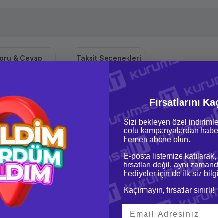
oru & Cevap
Taksit Seçenekleri
Fırsatlarını Ka
r Sunucu
Sizi bekleyen özel indirimle
350TK-T03
dolu kampanyalardan haber
l
hemen abone olun.
0 G10
E-posta listemize katılarak,
r 4U
fırsatları değil, aynı zamand
lemcili
hediyeler için de ilk siz bil
Kaçırmayın, fırsatlar sınırlı!
L380 Gen10 Silver 4210 Cpu Kit (10 Core, 2,2GHz)
 Xeon Silver 4210 Cpu Kit (10 Core, 2,2GHz)
(1x16GB)