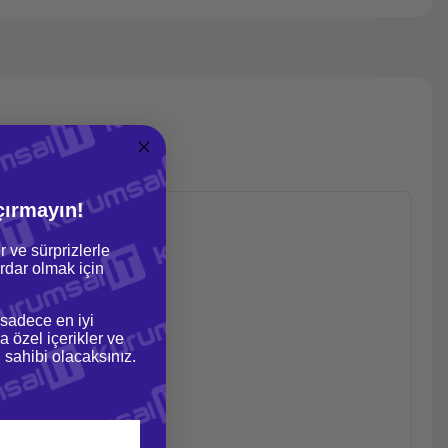
çırmayın!
r ve sürprizlerle
dar olmak için
 sadece en iyi
a özel içerikler ve
gi sahibi olacaksınız.