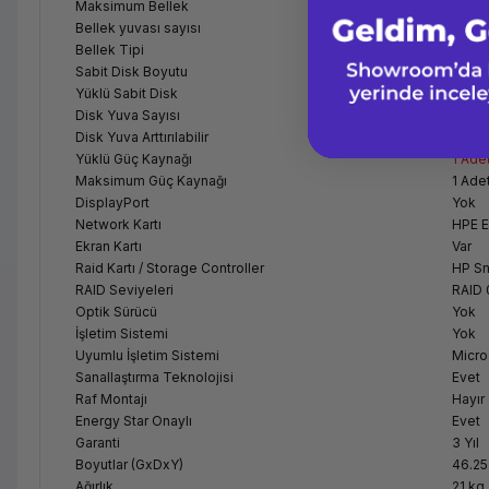
Maksimum Bellek
128 G
Bellek yuvası sayısı
24 RD
Bellek Tipi
HPE 
Sabit Disk Boyutu
2,5" 
Yüklü Sabit Disk
5 x 3
Disk Yuva Sayısı
8 yuv
Disk Yuva Arttırılabilir
Hayır
Yüklü Güç Kaynağı
1 Ad
Maksimum Güç Kaynağı
1 Ade
DisplayPort
Yok
Network Kartı
HPE E
Ekran Kartı
Var
Raid Kartı / Storage Controller
HP Sm
RAID Seviyeleri
RAID 
Optik Sürücü
Yok
İşletim Sistemi
Yok
Uyumlu İşletim Sistemi
Micro
Sanallaştırma Teknolojisi
Evet
Raf Montajı
Hayır
Energy Star Onaylı
Evet
Garanti
3 Yıl
Boyutlar (GxDxY)
46.25
Ağırlık
21 kg