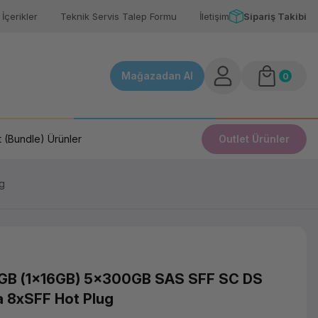
İçerikler
Teknik Servis Talep Formu
İletişim
Sipariş Takibi
Mağazadan Al
0
 (Bundle) Ürünler
Outlet Ürünler
g
GB (1x16GB) 5x300GB SAS SFF SC DS
 8xSFF Hot Plug