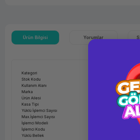
Ürün Bilgisi
Yorumlar
S
Kategori
Towe
Stok Kodu
KIML
Kullanım Alanı
Gene
Marka
HPE
Ürün Ailesi
ML35
Kasa Tipi
Towe
Yüklü İşlemci Sayısı
Tek İş
Max.İşlemci Sayısı
1
İşlemci Modeli
HPE D
İşlemci Kodu
Intel
Yüklü Bellek
16GB 