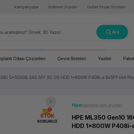
Kampanyalar
İndirimli Ürünler
Outlet Fırsat Ürünleri
Ara
oplantı Odası Çözümleri
Çevre Birimleri
Yazılım
Paket
6GB) 5x300GB SAS SFF SC DS HDD 1x800W P408i-a 8xSFF Hot Plu
Hpe
Markanın tüm ürünleri
STOK
HPE ML350 Gen10 16
SORUNUZ
HDD 1x800W P408i-a