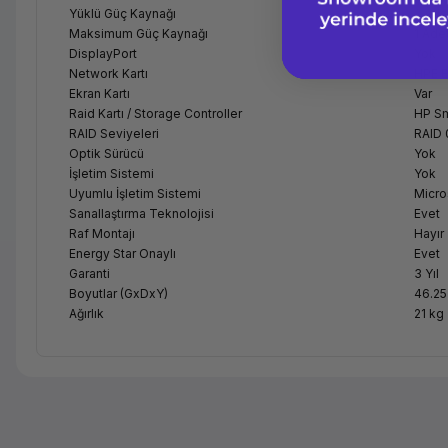
Yüklü Güç Kaynağı
2 Ad
Maksimum Güç Kaynağı
1 Ade
DisplayPort
Yok
Network Kartı
HPE E
Ekran Kartı
Var
Raid Kartı / Storage Controller
HP Sm
RAID Seviyeleri
RAID 
Optik Sürücü
Yok
İşletim Sistemi
Yok
Uyumlu İşletim Sistemi
Micro
Sanallaştırma Teknolojisi
Evet
Raf Montajı
Hayır
Energy Star Onaylı
Evet
Garanti
3 Yıl
Boyutlar (GxDxY)
46.25
Ağırlık
21 kg