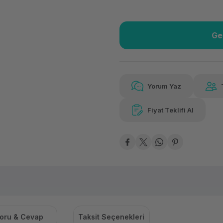
Ge
Güvenilir Alışveriş
32.6
Kolay iade imkanı
Aya
Yorum Yaz
Fiyat Teklifi Al
Güvenilir Alışveriş
32.6
Kolay iade imkanı
Aya
oru & Cevap
Taksit Seçenekleri