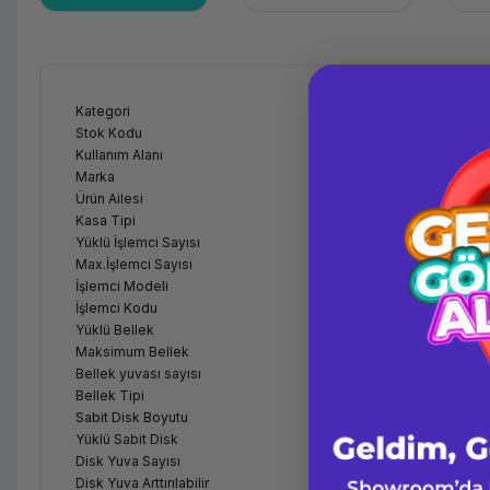
Kategori
Towe
Stok Kodu
KIML
Kullanım Alanı
Gene
Marka
HPE
Ürün Ailesi
ML35
Kasa Tipi
Towe
Yüklü İşlemci Sayısı
Tek İş
Max.İşlemci Sayısı
1
İşlemci Modeli
HPE D
İşlemci Kodu
Intel
Yüklü Bellek
32GB 
Maksimum Bellek
128 G
Bellek yuvası sayısı
24 RD
Bellek Tipi
HPE 
Sabit Disk Boyutu
2,5" 
Yüklü Sabit Disk
8 x H
Disk Yuva Sayısı
8 yuv
Disk Yuva Arttırılabilir
Hayır