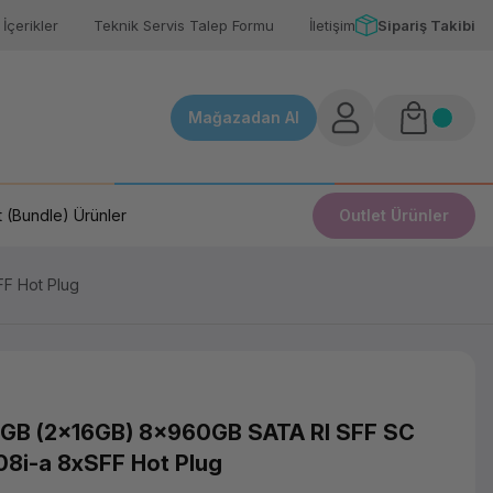
İçerikler
Teknik Servis Talep Formu
İletişim
Sipariş Takibi
Mağazadan Al
 (Bundle) Ürünler
Outlet Ürünler
F Hot Plug
GB (2x16GB) 8x960GB SATA RI SFF SC
i-a 8xSFF Hot Plug