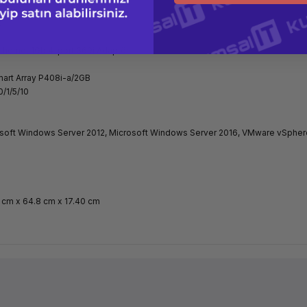
et 800W
t
thernet 1Gb 4-port 369i Adaptör
art Array P408i-a/2GB
0/1/5/10
soft Windows Server 2012, Microsoft Windows Server 2016, VMware vSphere
 cm x 64.8 cm x 17.40 cm
Ürün hakkında henüz soru sorulmamış.
Bu ürüne ilk yorumu siz yapın!