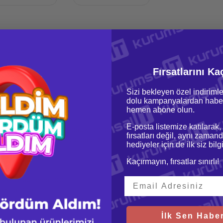
r Sunucu
350TK-T14
Fırsatlarını Ka
l
0 G10
Sizi bekleyen özel indirimle
dolu kampanyalardan haber
r 4U
hemen abone olun.
lemcili
E-posta listemize katılarak,
L380 Gen10 Silver 4210 Cpu Kit (10 Core, 2,2GHz)
fırsatları değil, aynı zamand
 Xeon Silver 4210 Cpu Kit (10 Core, 2,2GHz)
hediyeler için de ilk siz bil
(2x16GB)
B
Kaçırmayın, fırsatlar sınırlı!
IMM Slots
DDR4 Unbuffered ECC
Non Hot Plug
PE 960B SATA RI SFF SC MV
SSD
Disk
alı
İlk Sen Haber