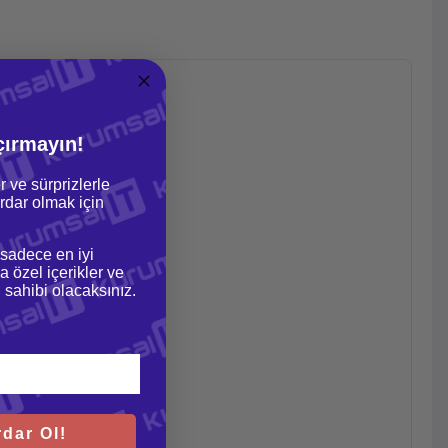
çırmayın!
r ve sürprizlerle
dar olmak için
 sadece en iyi
a özel içerikler ve
gi sahibi olacaksınız.
dar Ol!