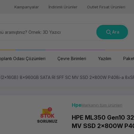
Kampanyalar
İndirimli Ürünler
Outlet Fırsat Ürünleri
Ara
oplantı Odası Çözümleri
Çevre Birimleri
Yazılım
Paket
(2x16GB) 8x960GB SATA RI SFF SC MV SSD 2x800W P408i-a 8xSF
Hpe
Markanın tüm ürünleri
STOK
HPE ML350 Gen10 32
SORUNUZ
MV SSD 2x800W P408