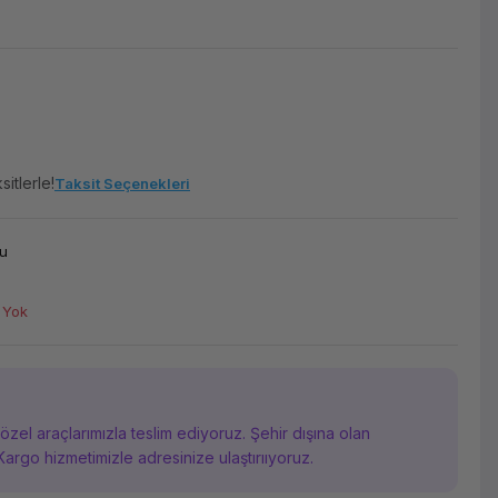
itlerle!
Taksit Seçenekleri
u
 Yok
i özel araçlarımızla teslim ediyoruz. Şehir dışına olan
Kargo hizmetimizle adresinize ulaştırııyoruz.