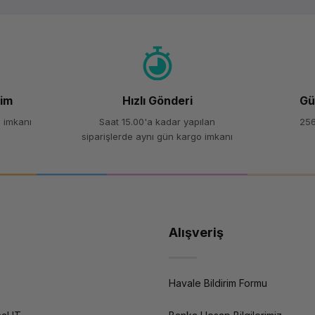
Yorum Yaz
Soru Sor
şim
Hızlı Gönderi
Gü
 imkanı
Saat 15.00'a kadar yapılan
256
siparişlerde aynı gün kargo imkanı
Alışveriş
Havale Bildirim Formu