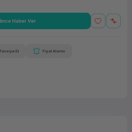
lince Haber Ver
16,87 TL
x 12
Havalelerde
 varan taksit
Özel indirim fırsatı
Tavsiye Et
Fiyat Alarmı
16,87 TL
x 12
Havalelerde
 varan taksit
Özel indirim fırsatı