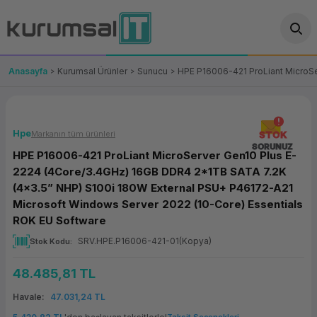
Geri Dön
Geri Dön
Geri Dön
Geri Dön
Geri Dön
Geri Dön
Geri Dön
ünler
leri
ası Çözümleri
eri
le) Ürünler
OT/VT Ürünleri
Anasayfa
Kurumsal Ürünler
Sunucu
HPE P16006-421 ProLiant MicroSe
cı
s Ürünleri
eri
Barkod Yazıcı ve Okuyucu
hazı
ası
arı
keti
POS Terminali
Hpe
Markanın tüm ürünleri
STOK
SORUNUZ
HPE P16006-421 ProLiant MicroServer Gen10 Plus E-
sayar
 Kablosu
Station
ım
keti
Fiş Yazıcı
2224 (4Core/3.4GHz) 16GB DDR4 2*1TB SATA 7.2K
(4x3.5” NHP) S100i 180W External PSU+ P46172-A21
sayar
akinesi
se
ve Bağlantı
şif Paketi
Self Servis Ekranı
Microsoft Windows Server 2022 (10-Core) Essentials
ROK EU Software
enleri
 (Firewall)
ma Makinesi
aklık
ve Yedekleme
Para Çekmecesi
SRV.HPE.P16006-421-01(Kopya)
Stok Kodu
on
eme Makinesi
rofon
Panel PC
48.485,81 TL
Havale
47.031,24 TL
ciler