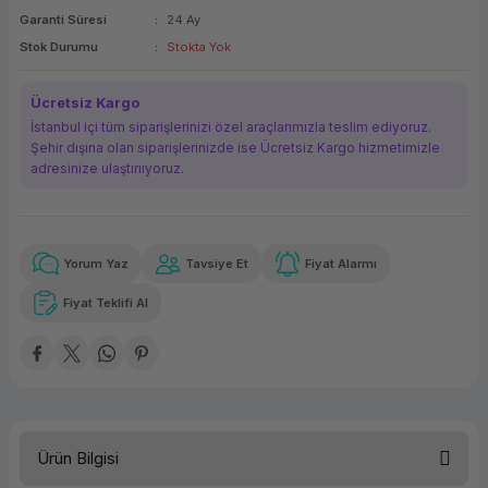
Garanti Süresi
24 Ay
ork Bileşenleri
ek
Stok Durumu
Stokta Yok
Ücretsiz Kargo
İstanbul içi tüm siparişlerinizi özel araçlarımızla teslim ediyoruz.
Şehir dışına olan siparişlerinizde ise Ücretsiz Kargo hizmetimizle
adresinize ulaştırııyoruz.
Yorum Yaz
Tavsiye Et
Fiyat Alarmı
Güvenilir Alışveriş
22.836,29 TL
x 12
Havalelerde
Kolay iade imkanı
Aya varan taksit
Özel indirim fırsatı
Fiyat Teklifi Al
Güvenilir Alışveriş
22.836,29 TL
x 12
Havalelerde
Kolay iade imkanı
Aya varan taksit
Özel indirim fırsatı
Ürün Bilgisi