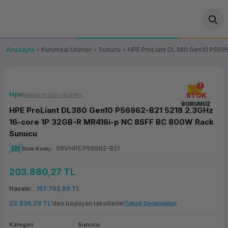
Geri Dön
Geri Dön
Geri Dön
Geri Dön
Geri Dön
Geri Dön
Geri Dön
ünler
leri
ası Çözümleri
eri
le) Ürünler
OT/VT Ürünleri
Anasayfa
Kurumsal Ürünler
Sunucu
HPE ProLiant DL380 Gen10 P569
cı
s Ürünleri
eri
Barkod Yazıcı ve Okuyucu
hazı
ası
arı
keti
POS Terminali
Hpe
Markanın tüm ürünleri
STOK
SORUNUZ
HPE ProLiant DL380 Gen10 P56962-B21 5218 2.3GHz
sayar
 Kablosu
Station
ım
keti
Fiş Yazıcı
16-core 1P 32GB-R MR416i-p NC 8SFF BC 800W Rack
Sunucu
sayar
akinesi
se
ve Bağlantı
şif Paketi
Self Servis Ekranı
SRV.HPE.P56962-B21
Stok Kodu
enleri
 (Firewall)
ma Makinesi
aklık
ve Yedekleme
Para Çekmecesi
203.880,27 TL
Havale
197.763,86 TL
on
eme Makinesi
rofon
Panel PC
22.836,29 TL
'den başlayan taksitlerle!
Taksit Seçenekleri
ciler
Kategori
Sunucu