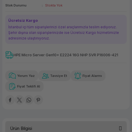
Stok Durumu
Stokta Yok
ork Bileşenleri
ek
Ücretsiz Kargo
İstanbul içi tüm siparişlerinizi özel araçlarımızla teslim ediyoruz.
Şehir dışına olan siparişlerinizde ise Ücretsiz Kargo hizmetimizle
adresinize ulaştırııyoruz.
HPE Micro Server Gen10+ E2224 16G NHP SVR P16006-421
Güvenilir Alışveriş
3.511,80 TL
x 12
Havalelerde
Kolay iade imkanı
Aya varan taksit
Özel indirim fırsatı
Yorum Yaz
Tavsiye Et
Fiyat Alarmı
Fiyat Teklifi Al
Güvenilir Alışveriş
3.511,80 TL
x 12
Havalelerde
Kolay iade imkanı
Aya varan taksit
Özel indirim fırsatı
Ürün Bilgisi