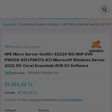
Geri Dön
Geri Dön
Geri Dön
Geri Dön
Geri Dön
Geri Dön
Geri Dön
ünler
leri
ası Çözümleri
eri
le) Ürünler
OT/VT Ürünleri
Anasayfa
Kurumsal Ürünler
Sunucu
HPE Micro Server Gen10+ E2224 
cı
s Ürünleri
eri
Barkod Yazıcı ve Okuyucu
hazı
ası
arı
keti
POS Terminali
Hpe
Markanın tüm ürünleri
STOK
SORUNUZ
HPE Micro Server Gen10+ E2224 16G NHP SVR
sayar
 Kablosu
Station
ım
keti
Fiş Yazıcı
P16006-421+P46172-A21 Microsoft Windows Server
2022 (10-Core) Essentials ROK EU Software
sayar
akinesi
se
ve Bağlantı
şif Paketi
Self Servis Ekranı
SRV.HPE.P16006-421
Stok Kodu
enleri
 (Firewall)
ma Makinesi
aklık
ve Yedekleme
Para Çekmecesi
31.353,02 TL
Havale
30.412,43 TL
on
eme Makinesi
rofon
Panel PC
3.511,80 TL
'den başlayan taksitlerle!
Taksit Seçenekleri
ciler
Kategori
Sunucu