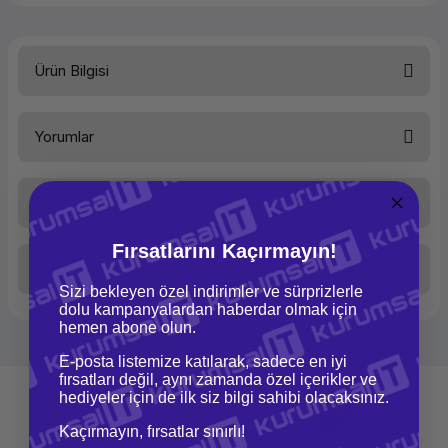
Ürün Bilgisi
Ürün Ailesi
Yorumlar
Kategori
Rack
Sunucu
Marka
Soru & Cevap
Hpe
Bu ürüne ilk yorumu siz yapın!
Model
DL380
GEN10
Fırsatlarını Kaçırmayın!
Taksit Seçenekleri
Yorum Yaz
Ürün hakkında henüz soru sorulmamış.
Performans
Sizi bekleyen özel indirimler ve sürprizlerle
dolu kampanyalardan haberdar olmak için
Yüklü İşlemci Sayısı
2 adet
hemen abone olun.
Soru Sor
Max.İşlemci Sayısı
2 adet
E-posta listemize katılarak, sadece en iyi
İşlemci Modeli
2xHPE DL380
fırsatları değil, aynı zamanda özel içerikler ve
Gen10 Silver
hediyeler için de ilk siz bilgi sahibi olacaksınız.
4208 Cpu Kit
(8 Core,
Kaçırmayın, fırsatlar sınırlı!
2.1GHz)