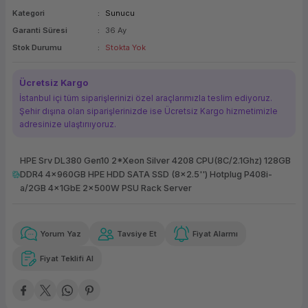
Kategori
Sunucu
ork Bileşenleri
ek
Garanti Süresi
36 Ay
Stok Durumu
Stokta Yok
Ücretsiz Kargo
İstanbul içi tüm siparişlerinizi özel araçlarımızla teslim ediyoruz.
Şehir dışına olan siparişlerinizde ise Ücretsiz Kargo hizmetimizle
adresinize ulaştırııyoruz.
HPE Srv DL380 Gen10 2*Xeon Silver 4208 CPU(8C/2.1Ghz) 128GB
DDR4 4x960GB HPE HDD SATA SSD (8x2.5'') Hotplug P408i-
a/2GB 4x1GbE 2x500W PSU Rack Server
Güvenilir Alışveriş
43.475,31 TL
x 12
Havalelerde
Kolay iade imkanı
Aya varan taksit
Özel indirim fırsatı
Yorum Yaz
Tavsiye Et
Fiyat Alarmı
Fiyat Teklifi Al
Güvenilir Alışveriş
43.475,31 TL
x 12
Havalelerde
Kolay iade imkanı
Aya varan taksit
Özel indirim fırsatı