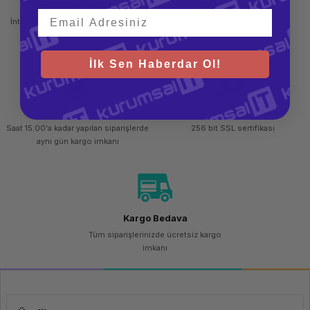
Mağazadan Teslimat
İade ve Değişim
İşlemci Kodu
Intel Xeon
İnternetten sipariş et ve mağazadan
Kolay iade ve değişim imkanı
4208 (2.1GHz /
8 çekirdekli /
teslim al
85W)
İlk Sen Haberdar Ol!
Bellek Tipi
HPE DDR4
SmartMemory
Yüklü Bellek
128GB(4x32
GB)
Hızlı Gönderi
Güvenli Alışveriş
Maksimum Bellek
1536 GB 2933
Saat 15.00'a kadar yapılan siparişlerde
256 bit SSL sertifikası
MHz DDR4-
aynı gün kargo imkanı
SDRAM
Bellek Yuvası Sayısı
24 DIMM Slots
Yüklü Sabit Disk
4xHPE 960GB
SATA RI SFF
SC MV SSD
Kargo Bedava
Disk Yuva Sayısı
8x2.5inç
Tüm siparişlerinizde ücretsiz kargo
imkanı
Disk Yuva Arttırılabilir
Evet
Yüklü Güç Kaynağı
2 Adet 500W
Maksimum Güç Kaynağı
2 Adet