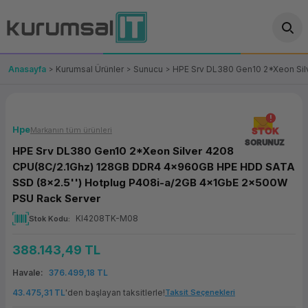
Geri Dön
Geri Dön
Geri Dön
Geri Dön
Geri Dön
Geri Dön
Geri Dön
ünler
leri
ası Çözümleri
eri
le) Ürünler
OT/VT Ürünleri
Anasayfa
Kurumsal Ürünler
Sunucu
HPE Srv DL380 Gen10 2*Xeon Si
cı
s Ürünleri
eri
Barkod Yazıcı ve Okuyucu
hazı
ası
arı
keti
POS Terminali
Hpe
Markanın tüm ürünleri
STOK
SORUNUZ
HPE Srv DL380 Gen10 2*Xeon Silver 4208
sayar
 Kablosu
Station
ım
keti
Fiş Yazıcı
CPU(8C/2.1Ghz) 128GB DDR4 4x960GB HPE HDD SATA
SSD (8x2.5'') Hotplug P408i-a/2GB 4x1GbE 2x500W
sayar
akinesi
se
ve Bağlantı
şif Paketi
Self Servis Ekranı
PSU Rack Server
KI4208TK-M08
Stok Kodu
enleri
 (Firewall)
ma Makinesi
aklık
ve Yedekleme
Para Çekmecesi
388.143,49 TL
on
eme Makinesi
rofon
Panel PC
Havale
376.499,18 TL
ciler
43.475,31 TL
'den başlayan taksitlerle!
Taksit Seçenekleri