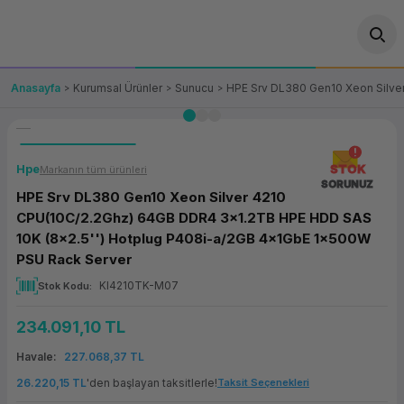
Geri Dön
Geri Dön
Geri Dön
Geri Dön
Geri Dön
Geri Dön
Geri Dön
ünler
leri
ası Çözümleri
eri
le) Ürünler
OT/VT Ürünleri
Anasayfa
Kurumsal Ürünler
Sunucu
HPE Srv DL380 Gen10 Xeon Silve
cı
s Ürünleri
eri
Barkod Yazıcı ve Okuyucu
hazı
ası
arı
keti
POS Terminali
Hpe
STOK
Markanın tüm ürünleri
SORUNUZ
HPE Srv DL380 Gen10 Xeon Silver 4210
sayar
 Kablosu
Station
ım
keti
Fiş Yazıcı
CPU(10C/2.2Ghz) 64GB DDR4 3x1.2TB HPE HDD SAS
10K (8x2.5'') Hotplug P408i-a/2GB 4x1GbE 1x500W
sayar
akinesi
se
ve Bağlantı
şif Paketi
Self Servis Ekranı
PSU Rack Server
KI4210TK-M07
Stok Kodu
enleri
 (Firewall)
ma Makinesi
aklık
ve Yedekleme
Para Çekmecesi
234.091,10 TL
on
eme Makinesi
rofon
Panel PC
Havale
227.068,37 TL
ciler
26.220,15 TL
'den başlayan taksitlerle!
Taksit Seçenekleri