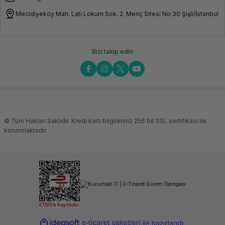
Optik Sürücü
Opsiyonel
Mecidiyeköy Mah. Lati Lokum Sok. 2. Meriç Sitesi No:30 Şişli/İstanbul
Yazılım
İşletim Sistemi
Yok
Bizi takip edin
Uyumlu İşletim Sistemi
Windows
Server 2019:
Essentials,
Standard,
Datacenter
Windows
Server 2016:
Essentials,
Standard
© Tüm Hakları Saklıdır. Kredi kartı bilgileriniz 256 bit SSL sertifikası ile
Uyumlu İşletim Sistemi
Datacenter
korunmaktadır.
Windows
Server 2012
R2:
Essentials,
Standard,
Datacenter
Microsoft
Hyper-V
Server: 2012
R2, 2016 &
2019
ideasoft
ile
e-