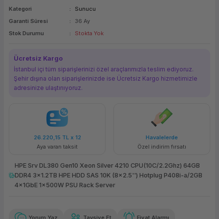
Kategori
Sunucu
ork Bileşenleri
ek
Garanti Süresi
36 Ay
Stok Durumu
Stokta Yok
Ücretsiz Kargo
İstanbul içi tüm siparişlerinizi özel araçlarımızla teslim ediyoruz.
Şehir dışına olan siparişlerinizde ise Ücretsiz Kargo hizmetimizle
adresinize ulaştırııyoruz.
26.220,15 TL
x 12
Havalelerde
Aya varan taksit
Özel indirim fırsatı
HPE Srv DL380 Gen10 Xeon Silver 4210 CPU(10C/2.2Ghz) 64GB
DDR4 3x1.2TB HPE HDD SAS 10K (8x2.5'') Hotplug P408i-a/2GB
4x1GbE 1x500W PSU Rack Server
Yorum Yaz
Tavsiye Et
Fiyat Alarmı