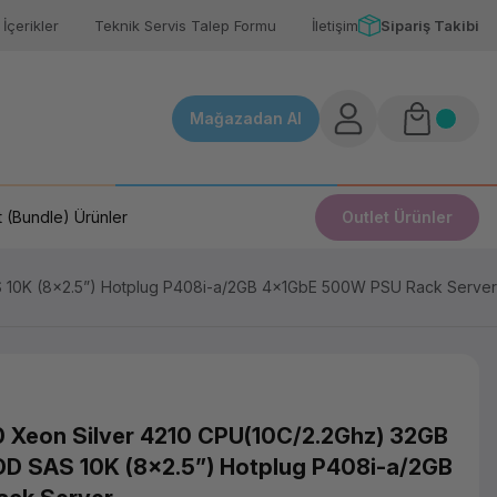
İçerikler
Teknik Servis Talep Formu
İletişim
Sipariş Takibi
Mağazadan Al
 (Bundle) Ürünler
Outlet Ürünler
 10K (8x2.5”) Hotplug P408i-a/2GB 4x1GbE 500W PSU Rack Server
 Xeon Silver 4210 CPU(10C/2.2Ghz) 32GB
D SAS 10K (8x2.5”) Hotplug P408i-a/2GB