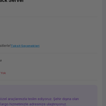
ck Server
itlerle!
Taksit Seçenekleri
u
 Yok
i özel araçlarımızla teslim ediyoruz. Şehir dışına olan
Kargo hizmetimizle adresinize ulaştırııyoruz.