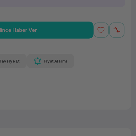
lince Haber Ver
01,14 TL
x 12
Havalelerde
varan taksit
Özel indirim fırsatı
Tavsiye Et
Fiyat Alarmı
01,14 TL
x 12
Havalelerde
varan taksit
Özel indirim fırsatı