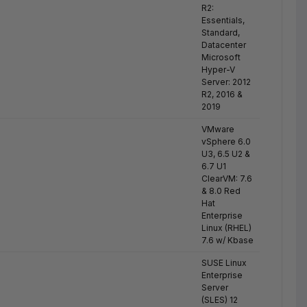
R2:
Essentials,
Standard,
Datacenter
Microsoft
Hyper-V
Server: 2012
R2, 2016 &
2019
VMware
vSphere 6.0
U3, 6.5 U2 &
6.7 U1
ClearVM: 7.6
& 8.0 Red
Hat
Enterprise
Linux (RHEL)
7.6 w/ Kbase
SUSE Linux
Enterprise
Server
(SLES) 12