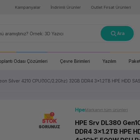
Kampanyalar
İndirimli Ürünler
Outlet Fırsat Ürünleri
Ara
oplantı Odası Çözümleri
Çevre Birimleri
Yazılım
Paket
eon Silver 4210 CPU(10C/2.2Ghz) 32GB DDR4 3x1.2TB HPE HDD SAS
Hpe
Markanın tüm ürünleri
STOK
HPE Srv DL380 Gen10
SORUNUZ
DDR4 3x1.2TB HPE HD