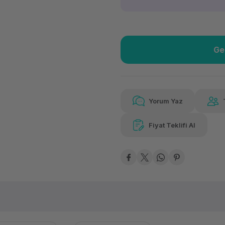
Ge
Güvenilir Alışveriş
24.3
Kolay iade imkanı
Aya 
Yorum Yaz
Fiyat Teklifi Al
Güvenilir Alışveriş
24.3
Kolay iade imkanı
Aya 