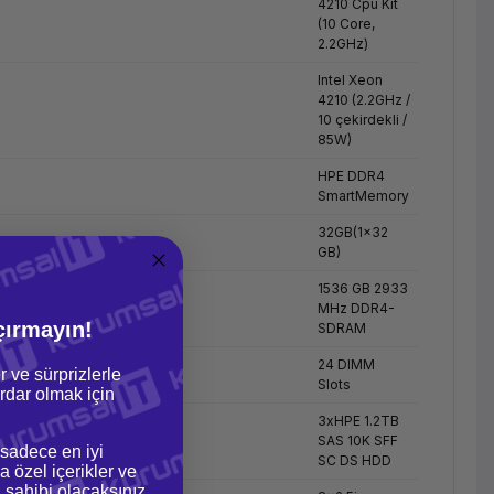
4210 Cpu Kit
(10 Core,
2.2GHz)
Intel Xeon
4210 (2.2GHz /
10 çekirdekli /
85W)
HPE DDR4
SmartMemory
32GB(1x32
GB)
1536 GB 2933
MHz DDR4-
çırmayın!
SDRAM
24 DIMM
r ve sürprizlerle
Slots
dar olmak için
3xHPE 1.2TB
SAS 10K SFF
 sadece en iyi
SC DS HDD
a özel içerikler ve
gi sahibi olacaksınız.