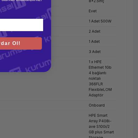
8x2.5inç
Evet
1 Adet 500W
2 Adet
1 Adet
dar Ol!
3 Adet
1 x HPE
Ethernet 1Gb
4 bağlantı
noktalı
366FLR
FlexibleLOM
Adaptör
Onboard
HPE Smart
Array P408i-
ave S100i/2
GB plus Smart
Storage