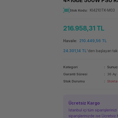
4x1GbE 500W PSU Ra
KI4210TK-M03
Stok Kodu
216.958,31 TL
Havale
210.449,56 TL
24.301,14 TL
'den başlayan taks
Kategori
Sunuc
Garanti Süresi
36 Ay
Stok Durumu
Stokta
Ücretsiz Kargo
İstanbul içi tüm siparişleriniz
siparişlerinizde ise Ücretsiz 