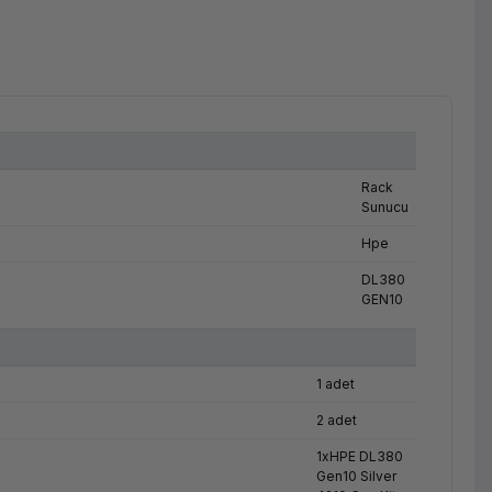
Rack
Sunucu
Hpe
DL380
GEN10
1 adet
2 adet
1xHPE DL380
Gen10 Silver