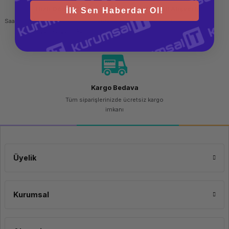
Hızlı Gönderi
Güvenli Alışveriş
İlk Sen Haberdar Ol!
Saat 15.00'a kadar yapılan siparişlerde
256 bit SSL sertifikası
aynı gün kargo imkanı
Kargo Bedava
Tüm siparişlerinizde ücretsiz kargo
imkanı
Üyelik
Kurumsal