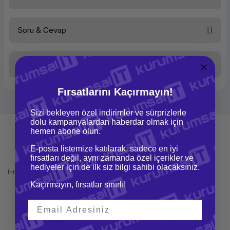
Soru & Cevap
Bu ürüne ilk yorumu siz yapın!
Taksit Seçenekleri
Yorum Yaz
Ürün hakkında henüz soru sorulmamış.
Fırsatlarını Kaçırmayın!
Soru Sor
Sizi bekleyen özel indirimler ve sürprizlerle
dolu kampanyalardan haberdar olmak için
hemen abone olun.
E-posta listemize katılarak, sadece en iyi
fırsatları değil, aynı zamanda özel içerikler ve
Mağazadan Teslimat
İade ve Değişim
hediyeler için de ilk siz bilgi sahibi olacaksınız.
İnternetten sipariş et ve mağazadan
Kolay iade ve değişim imkanı
teslim al
Kaçırmayın, fırsatlar sınırlı!