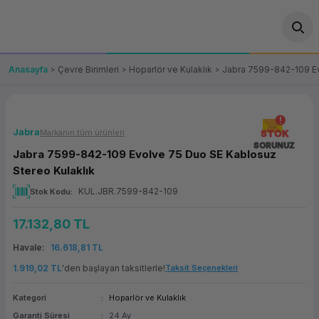
Geri Dön
Geri Dön
Geri Dön
Geri Dön
Geri Dön
Geri Dön
Geri Dön
ünler
leri
ası Çözümleri
eri
le) Ürünler
OT/VT Ürünleri
Anasayfa
Çevre Birimleri
Hoparlör ve Kulaklık
Jabra 7599-842-109 Ev
cı
s Ürünleri
eri
Barkod Yazıcı ve Okuyucu
hazı
ası
arı
keti
POS Terminali
Jabra
Markanın tüm ürünleri
STOK
SORUNUZ
Jabra 7599-842-109 Evolve 75 Duo SE Kablosuz
sayar
 Kablosu
Station
ım
keti
Fiş Yazıcı
Stereo Kulaklık
KUL.JBR.7599-842-109
Stok Kodu
sayar
akinesi
se
ve Bağlantı
şif Paketi
Self Servis Ekranı
17.132,80 TL
enleri
 (Firewall)
ma Makinesi
aklık
ve Yedekleme
Para Çekmecesi
Havale
16.618,81 TL
on
eme Makinesi
rofon
Panel PC
1.919,02 TL
'den başlayan taksitlerle!
Taksit Seçenekleri
Kategori
Hoparlör ve Kulaklık
ciler
Garanti Süresi
24 Ay