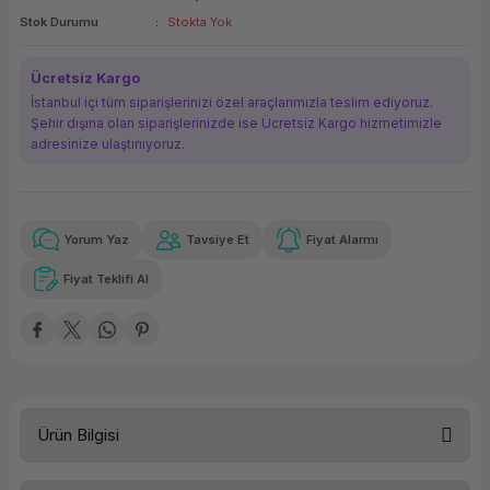
Stok Durumu
Stokta Yok
ork Bileşenleri
ek
Ücretsiz Kargo
İstanbul içi tüm siparişlerinizi özel araçlarımızla teslim ediyoruz.
Şehir dışına olan siparişlerinizde ise Ücretsiz Kargo hizmetimizle
adresinize ulaştırııyoruz.
Yorum Yaz
Tavsiye Et
Fiyat Alarmı
Güvenilir Alışveriş
1.919,02 TL
x 12
Havalelerde
Kolay iade imkanı
Aya varan taksit
Özel indirim fırsatı
Fiyat Teklifi Al
Güvenilir Alışveriş
1.919,02 TL
x 12
Havalelerde
Kolay iade imkanı
Aya varan taksit
Özel indirim fırsatı
Ürün Bilgisi