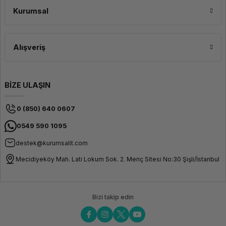
Kutu İçeriği
Kurumsal
Jabra Evolve 75 Duo SE, uzun pil ömrüne sahiptir. Tek bir şarjla 15 saate
Jabra
kadar konuşma süresi sunar. Ayrıca, hızlı şarj özelliği sayesinde kısa bir
Evolve 75
sürede pilinizi doldurabilirsiniz. Kulaklığın üzerindeki LED göstergeler, pil
Duo Stereo
durumunu kolayca takip etmenizi sağlar.
Mikrofonlu
Alışveriş
Kulaklık
USB
Adaptörü
BİZE ULAŞIN
Koruyucu
Çanta
0 (850) 640 0607
Kullanıcı
Belgeleri
0549 590 1095
destek@kurumsalit.com
Mecidiyeköy Mah. Lati Lokum Sok. 2. Meriç Sitesi No:30 Şişli/İstanbul
Bizi takip edin