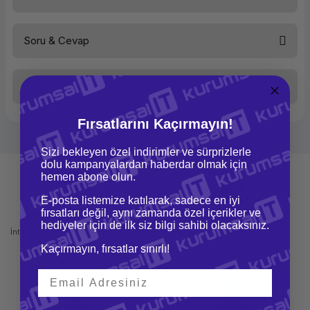
Kategori
Toplantı
Odası
Çözümleri
Soru & Cevap
Bu ürüne ilk yorumu siz yapın!
Marka
JABRA
Azami çıkış gücü
10 Watt
Taksit Seçenekleri
Yorum Yaz
Ürün hakkında henüz soru sorulmamış.
Ses Özellikleri
Fırsatlarını Kaçırmayın!
Azami çıkış gücü
10
Soru Sor
Watt
+70
Sizi bekleyen özel indirimler ve sürprizlerle
dB
dolu kampanyalardan haberdar olmak için
Sinyal
hemen abone olun.
Oranı
Mikrofon Türü
Çok
E-posta listemize katılarak, sadece en iyi
yönlü
fırsatları değil, aynı zamanda özel içerikler ve
Mağazadan Teslimat
İade ve Değişim
360
hediyeler için de ilk siz bilgi sahibi olacaksınız.
Derece
İnternetten sipariş et ve mağazadan
Kolay iade ve değişim imkanı
teslim al
Kaçırmayın, fırsatlar sınırlı!
Bağlanabilirlik
Bluetooth® 3.0
30 m/100
ft
mesafeye
kadar