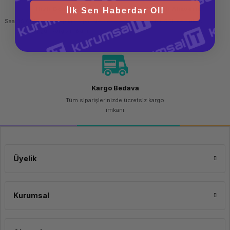
Hızlı Gönderi
Güvenli Alışveriş
İlk Sen Haberdar Ol!
Bluetooth® 4.2 – Bluetooth® Düşük Enerji (BTLE)
15 saate
Saat 15.00'a kadar yapılan siparişlerde
256 bit SSL sertifikası
kadar
aynı gün kargo imkanı
Konuşma
süresi
Şarj Süresi Yaklaşık 2 saat
Mikrofonlu
hoparlörün
ağırlığı 195
g
Kargo Bedava
Garanti / Servis
Tüm siparişlerinizde ücretsiz kargo
imkanı
Garanti Süresi
2 Yıl Sınırlı Donanım Garantisi
Üretici Sayfası Linki
https://www.jabra.com.tr/business/speakerphones/jabra-
speak-series/jabra-speak-510#
Üyelik
Kurumsal