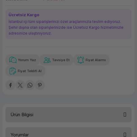
ork Bileşenleri
ek
Ücretsiz Kargo
İstanbul içi tüm siparişlerinizi özel araçlarımızla teslim ediyoruz.
Şehir dışına olan siparişlerinizde ise Ücretsiz Kargo hizmetimizle
adresinize ulaştırııyoruz.
Yorum Yaz
Tavsiye Et
Fiyat Alarmı
Güvenilir Alışveriş
953,11 TL
x 12
Havalelerde
Kolay iade imkanı
Aya varan taksit
Özel indirim fırsatı
Fiyat Teklifi Al
Güvenilir Alışveriş
953,11 TL
x 12
Havalelerde
Kolay iade imkanı
Aya varan taksit
Özel indirim fırsatı
Ürün Bilgisi
Ürün Ailesi
Yorumlar