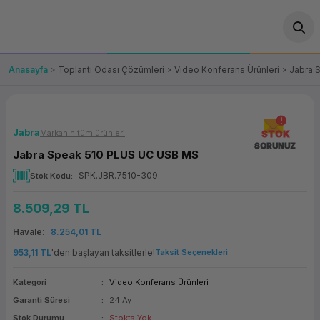
Geri Dön
Geri Dön
Geri Dön
Geri Dön
Geri Dön
Geri Dön
Geri Dön
ünler
leri
ası Çözümleri
eri
le) Ürünler
OT/VT Ürünleri
Anasayfa
Toplantı Odası Çözümleri
Video Konferans Ürünleri
Jabra 
cı
s Ürünleri
eri
Barkod Yazıcı ve Okuyucu
hazı
ası
arı
keti
POS Terminali
Jabra
Markanın tüm ürünleri
STOK
SORUNUZ
Jabra Speak 510 PLUS UC USB MS
sayar
 Kablosu
Station
ım
keti
Fiş Yazıcı
SPK.JBR.7510-309.
Stok Kodu
sayar
akinesi
se
ve Bağlantı
şif Paketi
Self Servis Ekranı
8.509,29 TL
enleri
 (Firewall)
ma Makinesi
aklık
ve Yedekleme
Havale
8.254,01 TL
Para Çekmecesi
953,11 TL
'den başlayan taksitlerle!
Taksit Seçenekleri
on
eme Makinesi
rofon
Panel PC
Kategori
Video Konferans Ürünleri
Garanti Süresi
24 Ay
ciler
Stok Durumu
Stokta Yok