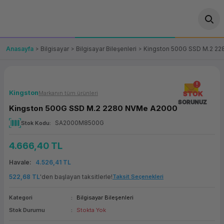
Geri Dön
Geri Dön
Geri Dön
Geri Dön
Geri Dön
Geri Dön
Geri Dön
ünler
leri
ası Çözümleri
eri
le) Ürünler
OT/VT Ürünleri
Anasayfa
Bilgisayar
Bilgisayar Bileşenleri
Kingston 500G SSD M.2 2
cı
s Ürünleri
eri
Barkod Yazıcı ve Okuyucu
hazı
ası
arı
keti
POS Terminali
Kingston
Markanın tüm ürünleri
STOK
SORUNUZ
Kingston 500G SSD M.2 2280 NVMe A2000
sayar
 Kablosu
Station
ım
keti
Fiş Yazıcı
SA2000M8500G
Stok Kodu
sayar
akinesi
se
ve Bağlantı
şif Paketi
Self Servis Ekranı
4.666,40 TL
enleri
 (Firewall)
ma Makinesi
aklık
ve Yedekleme
Havale
4.526,41 TL
Para Çekmecesi
522,68 TL
'den başlayan taksitlerle!
Taksit Seçenekleri
on
eme Makinesi
rofon
Panel PC
Kategori
Bilgisayar Bileşenleri
Stok Durumu
Stokta Yok
ciler