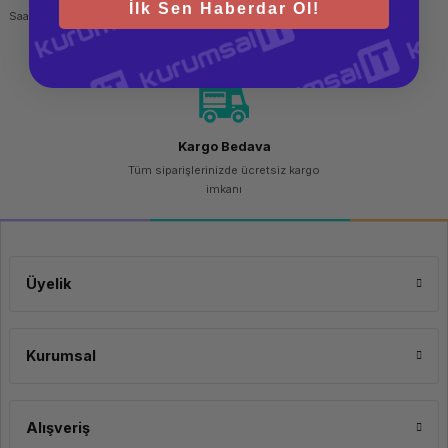
İlk Sen Haberdar Ol!
Saat 15.00'a kadar yapılan siparişlerde
256 bit SSL sertifikası
aynı gün kargo imkanı
Kargo Bedava
Tüm siparişlerinizde ücretsiz kargo
imkanı
Üyelik
Kurumsal
Alışveriş