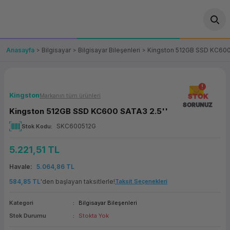
Geri Dön
Geri Dön
Geri Dön
Geri Dön
Geri Dön
Geri Dön
Geri Dön
ünler
leri
ası Çözümleri
eri
le) Ürünler
OT/VT Ürünleri
Anasayfa
Bilgisayar
Bilgisayar Bileşenleri
Kingston 512GB SSD KC600 
cı
s Ürünleri
eri
Barkod Yazıcı ve Okuyucu
hazı
ası
arı
keti
POS Terminali
Kingston
Markanın tüm ürünleri
STOK
SORUNUZ
Kingston 512GB SSD KC600 SATA3 2.5''
sayar
 Kablosu
Station
ım
keti
Fiş Yazıcı
SKC600512G
Stok Kodu
sayar
akinesi
se
ve Bağlantı
şif Paketi
Self Servis Ekranı
5.221,51 TL
enleri
 (Firewall)
ma Makinesi
aklık
ve Yedekleme
Havale
5.064,86 TL
Para Çekmecesi
584,85 TL
'den başlayan taksitlerle!
Taksit Seçenekleri
on
eme Makinesi
rofon
Panel PC
Kategori
Bilgisayar Bileşenleri
Stok Durumu
Stokta Yok
ciler