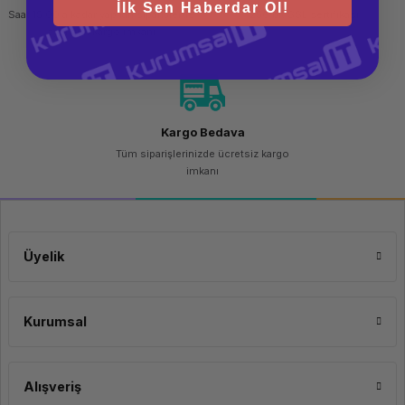
İlk Sen Haberdar Ol!
Saat 15.00'a kadar yapılan siparişlerde
256 bit SSL sertifikası
aynı gün kargo imkanı
Kargo Bedava
Tüm siparişlerinizde ücretsiz kargo
imkanı
Üyelik
Kurumsal
Alışveriş