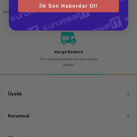
Hızlı Gönderi
Güvenli Alışveriş
İlk Sen Haberdar Ol!
Saat 15.00'a kadar yapılan siparişlerde
256 bit SSL sertifikası
aynı gün kargo imkanı
Kargo Bedava
Tüm siparişlerinizde ücretsiz kargo
imkanı
Üyelik
Kurumsal