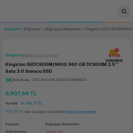
Geri Dön
Geri Dön
Geri Dön
Geri Dön
Geri Dön
Geri Dön
Geri Dön
ünler
leri
ası Çözümleri
eri
le) Ürünler
OT/VT Ürünleri
Anasayfa
Bilgisayar
Bilgisayar Bileşenleri
Kingston SEDC600M/960G 9
cı
s Ürünleri
eri
Barkod Yazıcı ve Okuyucu
hazı
ası
arı
keti
POS Terminali
Kingston
Markanın tüm ürünleri
STOK
SORUNUZ
Kingston SEDC600M/960G 960 GB DC600M 2.5''
sayar
 Kablosu
Station
ım
keti
Fiş Yazıcı
Sata 3.0 Sunucu SSD
SSD.960.KIN.SEDC600M/960G
Stok Kodu
sayar
akinesi
se
ve Bağlantı
şif Paketi
Self Servis Ekranı
6.907,94 TL
enleri
 (Firewall)
ma Makinesi
aklık
ve Yedekleme
Para Çekmecesi
Havale
6.700,71 TL
on
eme Makinesi
rofon
Panel PC
773,75 TL
'den başlayan taksitlerle!
Taksit Seçenekleri
Kategori
Bilgisayar Bileşenleri
ciler
Stok Durumu
Stokta Yok