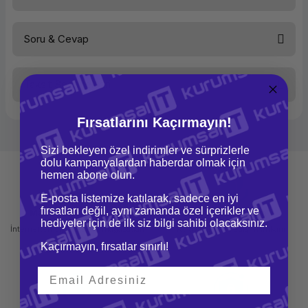
Soru & Cevap
Bu ürüne ilk yorumu siz yapın!
Taksit Seçenekleri
Yorum Yaz
Ürün hakkında henüz soru sorulmamış.
Fırsatlarını Kaçırmayın!
Soru Sor
Sizi bekleyen özel indirimler ve sürprizlerle
dolu kampanyalardan haberdar olmak için
hemen abone olun.
E-posta listemize katılarak, sadece en iyi
fırsatları değil, aynı zamanda özel içerikler ve
Mağazadan Teslimat
İade ve Değişim
hediyeler için de ilk siz bilgi sahibi olacaksınız.
İnternetten sipariş et ve mağazadan
Kolay iade ve değişim imkanı
teslim al
Kaçırmayın, fırsatlar sınırlı!