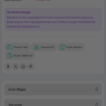
Stok Durumu
Stokta Yok
ork Bileşenleri
ek
Ücretsiz Kargo
İstanbul içi tüm siparişlerinizi özel araçlarımızla teslim ediyoruz.
Şehir dışına olan siparişlerinizde ise Ücretsiz Kargo hizmetimizle
adresinize ulaştırııyoruz.
Yorum Yaz
Tavsiye Et
Fiyat Alarmı
Güvenilir Alışveriş
4.471,31 TL
x 12
Havalelerde
Kolay iade imkanı
Aya varan taksit
Özel indirim fırsatı
Fiyat Teklifi Al
Güvenilir Alışveriş
4.471,31 TL
x 12
Havalelerde
Kolay iade imkanı
Aya varan taksit
Özel indirim fırsatı
Ürün Bilgisi
Kategori
Masaüstü
Yorumlar
Marka
Lenovo