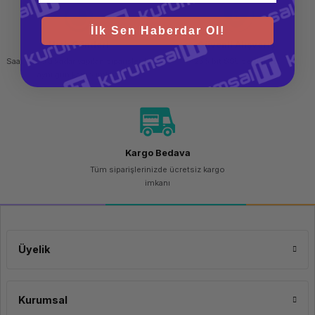
İlk Sen Haberdar Ol!
Hızlı Gönderi
Güvenli Alışveriş
Saat 15.00'a kadar yapılan siparişlerde
256 bit SSL sertifikası
aynı gün kargo imkanı
Kargo Bedava
Tüm siparişlerinizde ücretsiz kargo
imkanı
Üyelik
Kurumsal