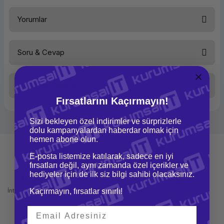
Yorumlar
Soru & Cevap
Bu ürüne ilk yorumu siz yapın!
Taksit Seçenekleri
Yorum Yaz
Ürün hakkında henüz soru sorulmamış.
Fırsatlarını Kaçırmayın!
Sizi bekleyen özel indirimler ve sürprizlerle
Soru Sor
dolu kampanyalardan haberdar olmak için
hemen abone olun.
E-posta listemize katılarak, sadece en iyi
fırsatları değil, aynı zamanda özel içerikler ve
hediyeler için de ilk siz bilgi sahibi olacaksınız.
Mağazadan Teslimat
İade ve Değişim
İnternetten sipariş et ve mağazadan
Kaçırmayın, fırsatlar sınırlı!
Kolay iade ve değişim imkanı
teslim al