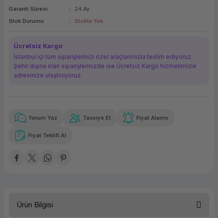
Garanti Süresi
24 Ay
ork Bileşenleri
ek
Stok Durumu
Stokta Yok
Ücretsiz Kargo
İstanbul içi tüm siparişlerinizi özel araçlarımızla teslim ediyoruz.
Şehir dışına olan siparişlerinizde ise Ücretsiz Kargo hizmetimizle
adresinize ulaştırııyoruz.
Yorum Yaz
Tavsiye Et
Fiyat Alarmı
Güvenilir Alışveriş
17.463,04 TL
x 12
Havalelerde
Kolay iade imkanı
Aya varan taksit
Özel indirim fırsatı
Fiyat Teklifi Al
Güvenilir Alışveriş
17.463,04 TL
x 12
Havalelerde
Kolay iade imkanı
Aya varan taksit
Özel indirim fırsatı
Ürün Bilgisi