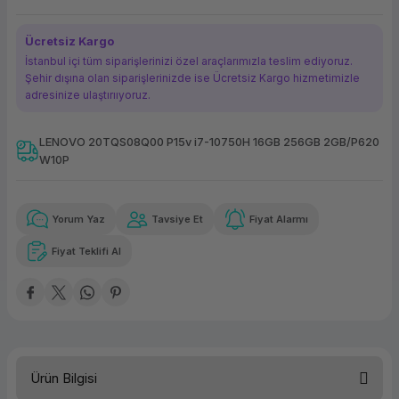
ork Bileşenleri
ek
Ücretsiz Kargo
İstanbul içi tüm siparişlerinizi özel araçlarımızla teslim ediyoruz.
Şehir dışına olan siparişlerinizde ise Ücretsiz Kargo hizmetimizle
adresinize ulaştırııyoruz.
LENOVO 20TQS08Q00 P15v i7-10750H 16GB 256GB 2GB/P620
W10P
Güvenilir Alışveriş
11.126,20 TL
x 12
Havalelerde
Kolay iade imkanı
Aya varan taksit
Özel indirim fırsatı
Yorum Yaz
Tavsiye Et
Fiyat Alarmı
Fiyat Teklifi Al
Güvenilir Alışveriş
11.126,20 TL
x 12
Havalelerde
Kolay iade imkanı
Aya varan taksit
Özel indirim fırsatı
Ürün Bilgisi