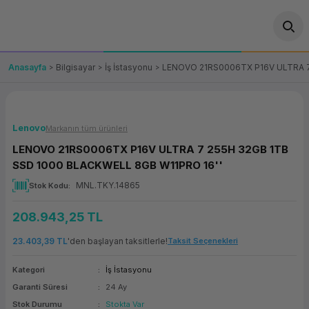
Geri Dön
Geri Dön
Geri Dön
Geri Dön
Geri Dön
Geri Dön
Geri Dön
ünler
leri
ası Çözümleri
eri
le) Ürünler
OT/VT Ürünleri
Anasayfa
Bilgisayar
İş İstasyonu
LENOVO 21RS0006TX P16V ULTRA 7
cı
s Ürünleri
eri
Barkod Yazıcı ve Okuyucu
hazı
ası
arı
keti
POS Terminali
Lenovo
Markanın tüm ürünleri
LENOVO 21RS0006TX P16V ULTRA 7 255H 32GB 1TB
sayar
 Kablosu
Station
ım
keti
Fiş Yazıcı
SSD 1000 BLACKWELL 8GB W11PRO 16''
MNL.TKY.14865
Stok Kodu
sayar
akinesi
se
ve Bağlantı
şif Paketi
Self Servis Ekranı
208.943,25 TL
enleri
 (Firewall)
ma Makinesi
aklık
ve Yedekleme
Para Çekmecesi
23.403,39 TL
'den başlayan taksitlerle!
Taksit Seçenekleri
on
eme Makinesi
rofon
Panel PC
Kategori
İş İstasyonu
Garanti Süresi
24 Ay
ciler
Stok Durumu
Stokta Var