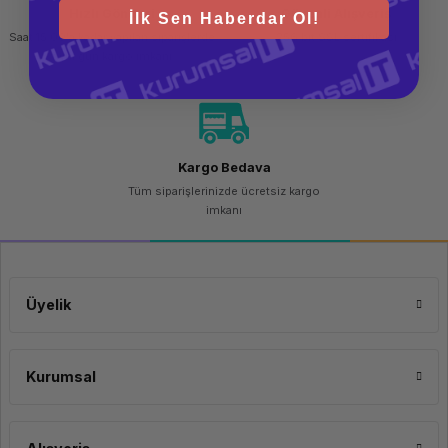
Hızlı Gönderi
Güvenli Alışveriş
İlk Sen Haberdar Ol!
Saat 15.00'a kadar yapılan siparişlerde
256 bit SSL sertifikası
aynı gün kargo imkanı
Kargo Bedava
Tüm siparişlerinizde ücretsiz kargo
imkanı
Üyelik
Kurumsal