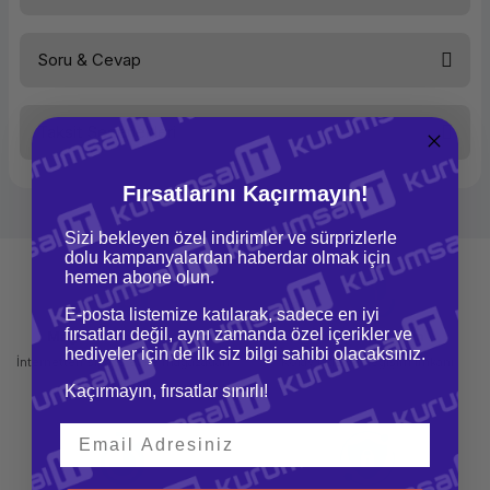
Soru & Cevap
Bu ürüne ilk yorumu siz yapın!
Taksit Seçenekleri
Yorum Yaz
Ürün hakkında henüz soru sorulmamış.
Fırsatlarını Kaçırmayın!
Soru Sor
Sizi bekleyen özel indirimler ve sürprizlerle
dolu kampanyalardan haberdar olmak için
hemen abone olun.
E-posta listemize katılarak, sadece en iyi
fırsatları değil, aynı zamanda özel içerikler ve
Mağazadan Teslimat
İade ve Değişim
hediyeler için de ilk siz bilgi sahibi olacaksınız.
İnternetten sipariş et ve mağazadan
Kolay iade ve değişim imkanı
teslim al
Kaçırmayın, fırsatlar sınırlı!