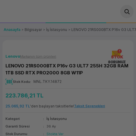
Geri Dön
Geri Dön
Geri Dön
Geri Dön
Geri Dön
Geri Dön
Geri Dön
ünler
leri
ası Çözümleri
eri
le) Ürünler
OT/VT Ürünleri
Anasayfa
Bilgisayar
İş İstasyonu
LENOVO 21RS000BTX P16v G3 ULT7
cı
s Ürünleri
eri
Barkod Yazıcı ve Okuyucu
hazı
ası
arı
keti
POS Terminali
Lenovo
Markanın tüm ürünleri
STOK
SORUNUZ
LENOVO 21RS000BTX P16v G3 ULT7 255H 32GB RAM
sayar
 Kablosu
Station
ım
keti
Fiş Yazıcı
1TB SSD RTX PRO2000 8GB W11P
MNL.TKY.14872
Stok Kodu
sayar
akinesi
se
ve Bağlantı
şif Paketi
Self Servis Ekranı
223.786,21 TL
enleri
 (Firewall)
ma Makinesi
aklık
ve Yedekleme
Para Çekmecesi
25.065,92 TL
'den başlayan taksitlerle!
Taksit Seçenekleri
on
eme Makinesi
rofon
Panel PC
Kategori
İş İstasyonu
Garanti Süresi
36 Ay
ciler
Stok Durumu
Stokta Var