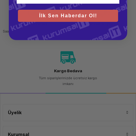
inçlik geniş ve net ekranı, projelerinizdeki her ayrıntıyı en ince detayına
Yapay Zeka
kadar görmenizi sağlarken, ISV sertifikalı mimarisi sayesinde profesyonel
Hızlandırıcı)
uygulamalarla tam uyumlu çalışarak yaratıcılığınızı özgür bırakır.
İlk Sen Haberdar Ol!
Bellek (RAM)
32 GB
DDR5-
Hızlı Gönderi
Güvenli Alışveriş
5600MHz
(1x32GB -
Saat 15.00'a kadar yapılan siparişlerde
256 bit SSL sertifikası
Maksimum
aynı gün kargo imkanı
96GB
Desteği)
Depolama (SSD)
1 TB SSD
M.2 2280
PCIe®
4.0x4
Kargo Bedava
Performance
NVMe®
Tüm siparişlerinizde ücretsiz kargo
Opal 2.0
imkanı
Ekran Kartı
NVIDIA®
RTX™ 2000
Ada
Generation
(8GB
Üyelik
GDDR6)
İşletim Sistemi
Windows 11
Pro
Kurumsal