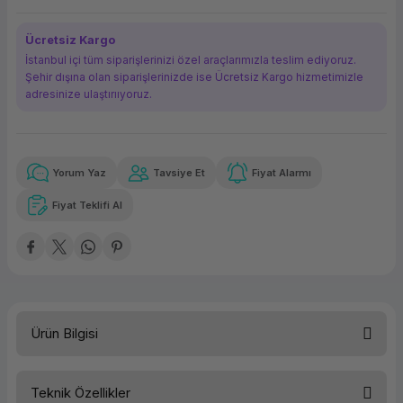
ork Bileşenleri
ek
Ücretsiz Kargo
İstanbul içi tüm siparişlerinizi özel araçlarımızla teslim ediyoruz.
Şehir dışına olan siparişlerinizde ise Ücretsiz Kargo hizmetimizle
adresinize ulaştırııyoruz.
Yorum Yaz
Tavsiye Et
Fiyat Alarmı
Güvenilir Alışveriş
25.065,92 TL
x 12
Havalelerde
Kolay iade imkanı
Aya varan taksit
Özel indirim fırsatı
Fiyat Teklifi Al
Güvenilir Alışveriş
25.065,92 TL
x 12
Havalelerde
Kolay iade imkanı
Aya varan taksit
Özel indirim fırsatı
Ürün Bilgisi
Teknik Özellikler