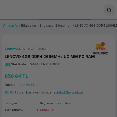
Geri Dön
Geri Dön
Geri Dön
Geri Dön
Geri Dön
Geri Dön
Geri Dön
ünler
leri
ası Çözümleri
eri
le) Ürünler
OT/VT Ürünleri
Anasayfa
Bilgisayar
Bilgisayar Bileşenleri
LENOVO 4GB DDR4 2666M
cı
s Ürünleri
eri
Barkod Yazıcı ve Okuyucu
hazı
ası
arı
keti
POS Terminali
Lenovo
Markanın tüm ürünleri
STOK
SORUNUZ
LENOVO 4GB DDR4 2666MHz UDIMM PC RAM
sayar
 Kablosu
Station
ım
keti
Fiş Yazıcı
RAM.4.LEN.01AG830
Stok Kodu
sayar
akinesi
se
ve Bağlantı
şif Paketi
Self Servis Ekranı
856,64 TL
enleri
 (Firewall)
ma Makinesi
aklık
ve Yedekleme
Havale
830,94 TL
Para Çekmecesi
95,95 TL
'den başlayan taksitlerle!
Taksit Seçenekleri
on
eme Makinesi
rofon
Panel PC
Kategori
Bilgisayar Bileşenleri
Stok Durumu
Stokta Yok
ciler