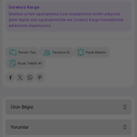
ork Bileşenleri
ek
Ücretsiz Kargo
İstanbul içi tüm siparişlerinizi özel araçlarımızla teslim ediyoruz.
Şehir dışına olan siparişlerinizde ise Ücretsiz Kargo hizmetimizle
adresinize ulaştırııyoruz.
Yorum Yaz
Tavsiye Et
Fiyat Alarmı
Güvenilir Alışveriş
95,95 TL
x 12
Havalelerde
Kolay iade imkanı
Aya varan taksit
Özel indirim fırsatı
Fiyat Teklifi Al
Güvenilir Alışveriş
95,95 TL
x 12
Havalelerde
Kolay iade imkanı
Aya varan taksit
Özel indirim fırsatı
Ürün Bilgisi
Yorumlar