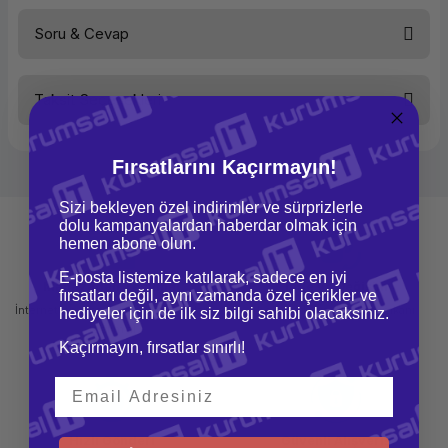
Soru & Cevap
Bu ürüne ilk yorumu siz yapın!
Taksit Seçenekleri
Yorum Yaz
Ürün hakkında henüz soru sorulmamış.
Fırsatlarını Kaçırmayın!
Soru Sor
Sizi bekleyen özel indirimler ve sürprizlerle
dolu kampanyalardan haberdar olmak için
hemen abone olun.
E-posta listemize katılarak, sadece en iyi
Mağazadan Teslimat
İade ve Değişim
fırsatları değil, aynı zamanda özel içerikler ve
İnternetten sipariş et ve mağazadan
Kolay iade ve değişim imkanı
hediyeler için de ilk siz bilgi sahibi olacaksınız.
teslim al
Kaçırmayın, fırsatlar sınırlı!
Hızlı Gönderi
Güvenli Alışveriş