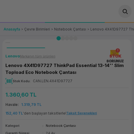
Geri Dön
Geri Dön
Geri Dön
Geri Dön
Geri Dön
Geri Dön
Geri Dön
ünler
leri
ası Çözümleri
eri
le) Ürünler
OT/VT Ürünleri
Anasayfa
Çevre Birimleri
Notebook Çantası
Lenovo 4X41D97727 Thin
cı
s Ürünleri
eri
Barkod Yazıcı ve Okuyucu
hazı
ası
arı
keti
POS Terminali
Lenovo
STOK
Markanın tüm ürünleri
SORUNUZ
Lenovo 4X41D97727 ThinkPad Essential 13-14'' Slim
sayar
 Kablosu
Station
ım
keti
Fiş Yazıcı
Topload Eco Notebook Çantası
CAN.LEN.4X41D97727
Stok Kodu
sayar
akinesi
se
ve Bağlantı
şif Paketi
Self Servis Ekranı
1.360,60 TL
enleri
 (Firewall)
ma Makinesi
aklık
ve Yedekleme
Para Çekmecesi
Havale
1.319,79 TL
on
eme Makinesi
rofon
Panel PC
152,40 TL
'den başlayan taksitlerle!
Taksit Seçenekleri
Kategori
Notebook Çantası
ciler
Garanti Süresi
24 Ay