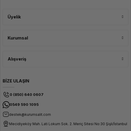
Üyelik
Kurumsal
Ergonomik ve Rahat Taşıma
İmkanı
Alışveriş
Ergonomik ve ayarlanabilir omuz askısı sayesinde çantayı rahat bir şekilde
taşıyabilir ve uzun süreli kullanımlarda bile rahatsızlık hissetmezsiniz.
Ayrıca, çantanın taşıma sapları sayesinde elde de taşınabilir. Seyahatlerde, iş
gezilerinde veya günlük kullanımda laptopunuzu güvenli ve şık bir şekilde
taşımak için Lenovo ThinkPad Essential Slim Topload Eco Notebook Çanta
BİZE ULAŞIN
mükemmel bir seçenektir.
0 (850) 640 0607
0549 590 1095
destek@kurumsalit.com
Mecidiyeköy Mah. Lati Lokum Sok. 2. Meriç Sitesi No:30 Şişli/İstanbul