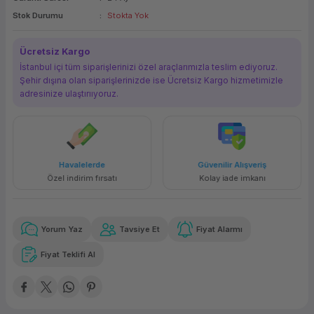
Stok Durumu
Stokta Yok
ork Bileşenleri
ek
Ücretsiz Kargo
İstanbul içi tüm siparişlerinizi özel araçlarımızla teslim ediyoruz.
Şehir dışına olan siparişlerinizde ise Ücretsiz Kargo hizmetimizle
adresinize ulaştırııyoruz.
Havalelerde
Güvenilir Alışveriş
Özel indirim fırsatı
Kolay iade imkanı
Yorum Yaz
Tavsiye Et
Fiyat Alarmı
Fiyat Teklifi Al