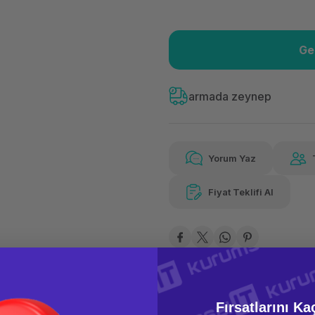
Ge
Güvenilir Alışveriş
3.00
Kolay iade imkanı
Aya 
armada zeynep
Yorum Yaz
Güvenilir Alışveriş
3.00
Kolay iade imkanı
Aya 
Fiyat Teklifi Al
Fırsatlarını Ka