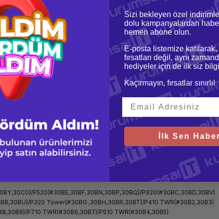
Sizi bekleyen özel indirimle
oru & Cevap
Taksit Seçenekleri
dolu kampanyalardan haber
hemen abone olun.
E-posta listemize katılarak,
fırsatları değil, aynı zamand
hediyeler için de ilk siz bil
Kaçırmayın, fırsatlar sınırlı!
 P2000
İlk Sen Haber
6
0BY,30C0)/P520(#30BE,30BF,30BN,30BP,30BQ)/P920(#30BC,30BD,30BV)
BB,30BU)/P320 Tower(#30BG ,30BH,30BR,30BT)/P410 TWR(#30B2,30B3)
8,30B9)/P710 TWR(#30B6,30B7)/P510 TWR(#30B4,30B5)