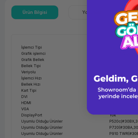
Ürün Bilgisi
Yorumlar
S
İşlemci Tipi
NVIDIA
Grafik işlemci
NVIDIA Quadro
Grafik Bellek
5 GB
Bellek Tipi
GDDR 5
Veriyolu
160 bit
İşlemci Hızı
1026 MHz
Bellek Hızı
106 GB/S
Kart Tipi
PCI Express X1
DVI
4X DVI
HDMI
Yok
VGA
Yok
DisplayPort
Yok
Uyumlu Olduğu Ürünler
P520c(#30BX,3
Uyumlu Olduğu Ürünler
P720(#30BA,30
Uyumlu Olduğu Ürünler
P910 TWR(#30B