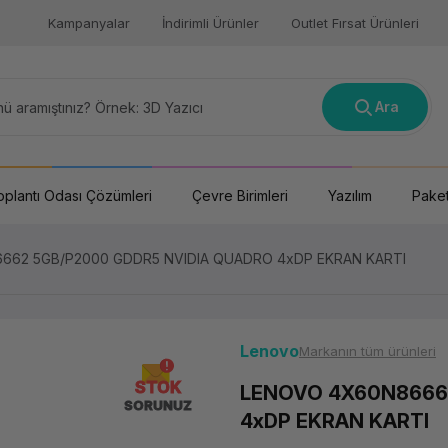
Kampanyalar
İndirimli Ürünler
Outlet Fırsat Ürünleri
Ara
oplantı Odası Çözümleri
Çevre Birimleri
Yazılım
Paket
662 5GB/P2000 GDDR5 NVIDIA QUADRO 4xDP EKRAN KARTI
Lenovo
Markanın tüm ürünleri
STOK
LENOVO 4X60N8666
SORUNUZ
4xDP EKRAN KARTI