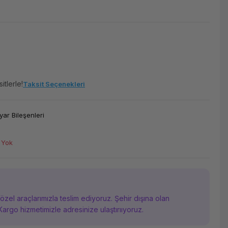
itlerle!
Taksit Seçenekleri
yar Bileşenleri
 Yok
i özel araçlarımızla teslim ediyoruz. Şehir dışına olan
Kargo hizmetimizle adresinize ulaştırııyoruz.