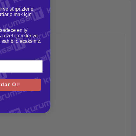
r ve sürprizlerle
dar olmak için
 sadece en iyi
a özel içerikler ve
gi sahibi olacaksınız.
dar Ol!