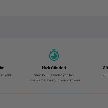
Ürün hakkında henüz soru sorulmamış.
Bu ürüne ilk yorumu siz yapın!
Yorum Yaz
Soru Sor
şim
Hızlı Gönderi
Gü
 imkanı
Saat 15.00'a kadar yapılan
256
siparişlerde aynı gün kargo imkanı