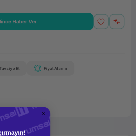
lince Haber Ver
0,06 TL
x 12
Havalelerde
varan taksit
Özel indirim fırsatı
Tavsiye Et
Fiyat Alarmı
0,06 TL
x 12
Havalelerde
varan taksit
Özel indirim fırsatı
çırmayın!