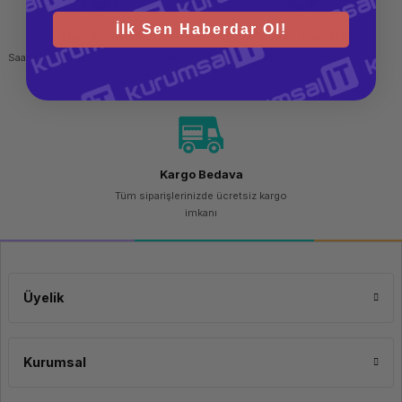
İlk Sen Haberdar Ol!
Hızlı Gönderi
Güvenli Alışveriş
Saat 15.00'a kadar yapılan siparişlerde
256 bit SSL sertifikası
aynı gün kargo imkanı
Kargo Bedava
Tüm siparişlerinizde ücretsiz kargo
imkanı
Üyelik
Kurumsal