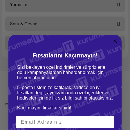
Yorumlar
Hafıza Tekolojisi
Non-ECC
Bellek Türü
UDIMM
Soru & Cevap
Bu ürüne ilk yorumu siz yapın!
Taksit Seçenekleri
Yorum Yaz
Ürün hakkında henüz soru sorulmamış.
Fırsatlarını Kaçırmayın!
Soru Sor
Sizi bekleyen özel indirimler ve sürprizlerle
dolu kampanyalardan haberdar olmak için
hemen abone olun.
E-posta listemize katılarak, sadece en iyi
fırsatları değil, aynı zamanda özel içerikler ve
Mağazadan Teslimat
İade ve Değişim
hediyeler için de ilk siz bilgi sahibi olacaksınız.
İnternetten sipariş et ve mağazadan
Kolay iade ve değişim imkanı
Kaçırmayın, fırsatlar sınırlı!
teslim al