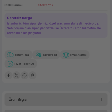
Stok Durumu
Stokta Yok
ork Bileşenleri
ek
Ücretsiz Kargo
İstanbul içi tüm siparişlerinizi özel araçlarımızla teslim ediyoruz.
Şehir dışına olan siparişlerinizde ise Ücretsiz Kargo hizmetimizle
adresinize ulaştırııyoruz.
Yorum Yaz
Tavsiye Et
Fiyat Alarmı
Güvenilir Alışveriş
569,31 TL
x 12
Havalelerde
Kolay iade imkanı
Aya varan taksit
Özel indirim fırsatı
Fiyat Teklifi Al
Güvenilir Alışveriş
569,31 TL
x 12
Havalelerde
Kolay iade imkanı
Aya varan taksit
Özel indirim fırsatı
Ürün Bilgisi
Kapasite
4 GB