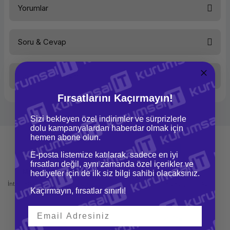
Yorumlar
Boyut
23.8" (604.5mm)
En - Boy Oranı
16:09
Ekran Tipi
QHD(IPS)
Kontrast Oranı
1000:1(tipik)
Soru & Cevap
Bu ürüne ilk yorumu siz yapın!
Parlaklık
300 cd/m2
Tepki Süresi
4 ms
HDMI
Var
Taksit Seçenekleri
Yorum Yaz
DVI
Yok
Ürün hakkında henüz soru sorulmamış.
VGA
Var
Fırsatlarını Kaçırmayın!
DisplayPort
Var
USB
Var
Soru Sor
Sizi bekleyen özel indirimler ve sürprizlerle
MHL
Yok
dolu kampanyalardan haberdar olmak için
Vesa Uyumluluğu
Var
hemen abone olun.
Görüş Açısı
178°(yatay)-178°(dikey)
Diğer Özellikler
Eğilebilir,dönebilir  ve yüksekliği ayarla
E-posta listemize katılarak, sadece en iyi
fırsatları değil, aynı zamanda özel içerikler ve
Mağazadan Teslimat
İade ve Değişim
hediyeler için de ilk siz bilgi sahibi olacaksınız.
İnternetten sipariş et ve mağazadan
Kolay iade ve değişim imkanı
Kaçırmayın, fırsatlar sınırlı!
teslim al