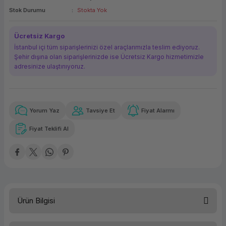
Stok Durumu
Stokta Yok
ork Bileşenleri
ek
Ücretsiz Kargo
İstanbul içi tüm siparişlerinizi özel araçlarımızla teslim ediyoruz.
Şehir dışına olan siparişlerinizde ise Ücretsiz Kargo hizmetimizle
adresinize ulaştırııyoruz.
Yorum Yaz
Tavsiye Et
Fiyat Alarmı
Güvenilir Alışveriş
1.503,23 TL
x 12
Havalelerde
Kolay iade imkanı
Aya varan taksit
Özel indirim fırsatı
Fiyat Teklifi Al
Güvenilir Alışveriş
1.503,23 TL
x 12
Havalelerde
Kolay iade imkanı
Aya varan taksit
Özel indirim fırsatı
Ürün Bilgisi
Çözünürlük
2560x1440