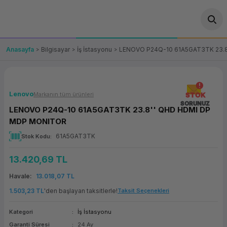
Geri Dön
Geri Dön
Geri Dön
Geri Dön
Geri Dön
Geri Dön
Geri Dön
ünler
leri
ası Çözümleri
eri
le) Ürünler
OT/VT Ürünleri
Anasayfa
Bilgisayar
İş İstasyonu
LENOVO P24Q-10 61A5GAT3TK 23.
cı
s Ürünleri
eri
Barkod Yazıcı ve Okuyucu
hazı
ası
arı
keti
POS Terminali
Lenovo
Markanın tüm ürünleri
STOK
SORUNUZ
LENOVO P24Q-10 61A5GAT3TK 23.8'' QHD HDMI DP
sayar
 Kablosu
Station
ım
keti
Fiş Yazıcı
MDP MONITOR
61A5GAT3TK
Stok Kodu
sayar
akinesi
se
ve Bağlantı
şif Paketi
Self Servis Ekranı
13.420,69 TL
enleri
 (Firewall)
ma Makinesi
aklık
ve Yedekleme
Para Çekmecesi
Havale
13.018,07 TL
on
eme Makinesi
rofon
Panel PC
1.503,23 TL
'den başlayan taksitlerle!
Taksit Seçenekleri
Kategori
İş İstasyonu
ciler
Garanti Süresi
24 Ay