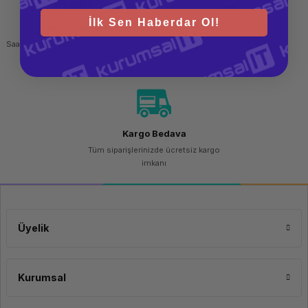
İlk Sen Haberdar Ol!
Hızlı Gönderi
Güvenli Alışveriş
Saat 15.00'a kadar yapılan siparişlerde
256 bit SSL sertifikası
aynı gün kargo imkanı
Kargo Bedava
Tüm siparişlerinizde ücretsiz kargo
imkanı
Üyelik
Kurumsal