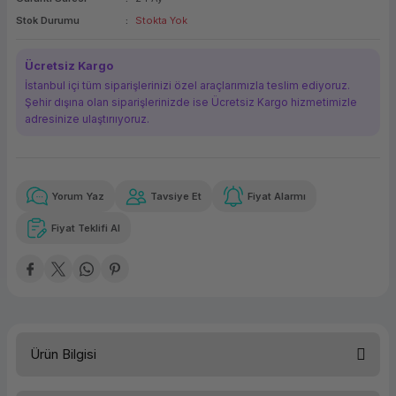
ork Bileşenleri
ek
Stok Durumu
Stokta Yok
Ücretsiz Kargo
İstanbul içi tüm siparişlerinizi özel araçlarımızla teslim ediyoruz.
Şehir dışına olan siparişlerinizde ise Ücretsiz Kargo hizmetimizle
adresinize ulaştırııyoruz.
Yorum Yaz
Tavsiye Et
Fiyat Alarmı
Güvenilir Alışveriş
79,16 TL
x 12
Havalelerde
Kolay iade imkanı
Aya varan taksit
Özel indirim fırsatı
Fiyat Teklifi Al
Güvenilir Alışveriş
79,16 TL
x 12
Havalelerde
Kolay iade imkanı
Aya varan taksit
Özel indirim fırsatı
Ürün Bilgisi