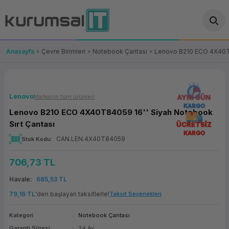
Geri Dön
Geri Dön
Geri Dön
Geri Dön
Geri Dön
Geri Dön
Geri Dön
ünler
leri
ası Çözümleri
eri
le) Ürünler
OT/VT Ürünleri
Anasayfa
Çevre Birimleri
Notebook Çantası
Lenovo B210 ECO 4X40T8
cı
s Ürünleri
eri
Barkod Yazıcı ve Okuyucu
hazı
ası
arı
keti
POS Terminali
Lenovo
Markanın tüm ürünleri
AYNI GÜN
KARGO
Lenovo B210 ECO 4X40T84059 16'' Siyah Notebook
sayar
 Kablosu
Station
ım
keti
Fiş Yazıcı
Sırt Çantası
ÜCRETSİZ
KARGO
CAN.LEN.4X40T84059
Stok Kodu
sayar
akinesi
se
ve Bağlantı
şif Paketi
Self Servis Ekranı
706,73 TL
enleri
 (Firewall)
ma Makinesi
aklık
ve Yedekleme
Para Çekmecesi
Havale
685,53 TL
on
eme Makinesi
rofon
Panel PC
79,16 TL
'den başlayan taksitlerle!
Taksit Seçenekleri
Kategori
Notebook Çantası
ciler
Garanti Süresi
24 Ay