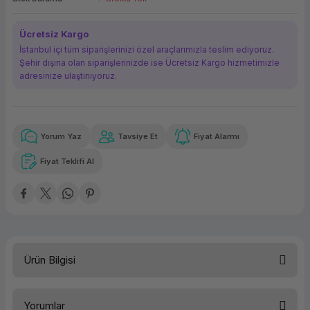
ork Bileşenleri
ek
Ücretsiz Kargo
İstanbul içi tüm siparişlerinizi özel araçlarımızla teslim ediyoruz.
Şehir dışına olan siparişlerinizde ise Ücretsiz Kargo hizmetimizle
adresinize ulaştırııyoruz.
Yorum Yaz
Tavsiye Et
Fiyat Alarmı
Güvenilir Alışveriş
26.092,09 TL
x 12
Havalelerde
Kolay iade imkanı
Aya varan taksit
Özel indirim fırsatı
Fiyat Teklifi Al
Güvenilir Alışveriş
26.092,09 TL
x 12
Havalelerde
Kolay iade imkanı
Aya varan taksit
Özel indirim fırsatı
Ürün Bilgisi
Yorumlar