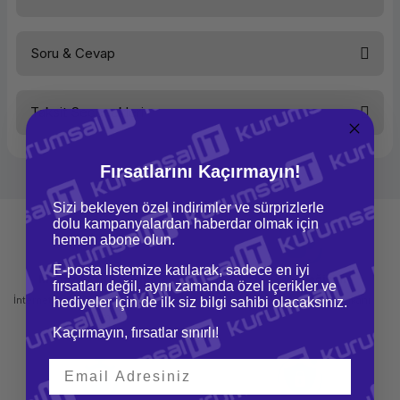
Soru & Cevap
Bu ürüne ilk yorumu siz yapın!
Taksit Seçenekleri
Yorum Yaz
Ürün hakkında henüz soru sorulmamış.
Fırsatlarını Kaçırmayın!
Soru Sor
Sizi bekleyen özel indirimler ve sürprizlerle
dolu kampanyalardan haberdar olmak için
hemen abone olun.
E-posta listemize katılarak, sadece en iyi
Mağazadan Teslimat
İade ve Değişim
fırsatları değil, aynı zamanda özel içerikler ve
İnternetten sipariş et ve mağazadan
Kolay iade ve değişim imkanı
hediyeler için de ilk siz bilgi sahibi olacaksınız.
teslim al
Kaçırmayın, fırsatlar sınırlı!