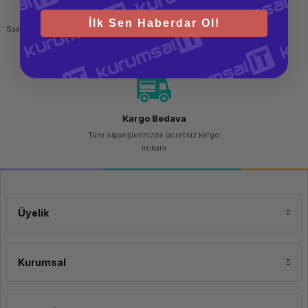
Hızlı Gönderi
Güvenli Alışveriş
İlk Sen Haberdar Ol!
Saat 15.00'a kadar yapılan siparişlerde
256 bit SSL sertifikası
aynı gün kargo imkanı
Kargo Bedava
Tüm siparişlerinizde ücretsiz kargo
imkanı
Üyelik
Kurumsal