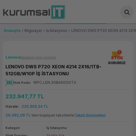
Geri Dön
Geri Dön
Geri Dön
Geri Dön
Geri Dön
Geri Dön
Geri Dön
ünler
leri
ası Çözümleri
eri
le) Ürünler
OT/VT Ürünleri
Anasayfa
Bilgisayar
İş İstasyonu
LENOVO DWS P720 XEON 4214 2X16
cı
s Ürünleri
eri
Barkod Yazıcı ve Okuyucu
hazı
ası
arı
keti
POS Terminali
Lenovo
Markanın tüm ürünleri
STOK
SORUNUZ
LENOVO DWS P720 XEON 4214 2X16/1TB-
sayar
 Kablosu
Station
ım
keti
Fiş Yazıcı
512GB/W10P İŞ İSTASYONU
WPC.LEN.30BA00GGTX
Stok Kodu
sayar
akinesi
se
ve Bağlantı
şif Paketi
Self Servis Ekranı
232.947,77 TL
enleri
 (Firewall)
ma Makinesi
aklık
ve Yedekleme
Para Çekmecesi
Havale
225.959,34 TL
on
eme Makinesi
rofon
Panel PC
26.092,09 TL
'den başlayan taksitlerle!
Taksit Seçenekleri
Kategori
İş İstasyonu
ciler
Stok Durumu
Stokta Yok