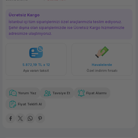
ork Bileşenleri
ek
Ücretsiz Kargo
İstanbul içi tüm siparişlerinizi özel araçlarımızla teslim ediyoruz.
Şehir dışına olan siparişlerinizde ise Ücretsiz Kargo hizmetimizle
adresinize ulaştırııyoruz.
5.872,19 TL
x 12
Havalelerde
Aya varan taksit
Özel indirim fırsatı
Yorum Yaz
Tavsiye Et
Fiyat Alarmı
Fiyat Teklifi Al