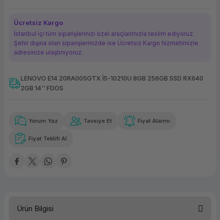
ork Bileşenleri
ek
Ücretsiz Kargo
İstanbul içi tüm siparişlerinizi özel araçlarımızla teslim ediyoruz.
Şehir dışına olan siparişlerinizde ise Ücretsiz Kargo hizmetimizle
adresinize ulaştırııyoruz.
LENOVO E14 20RA005GTX İ5-10210U 8GB 256GB SSD RX640
2GB 14'' FDOS
Güvenilir Alışveriş
5.112,85 TL
x 12
Havalelerde
Kolay iade imkanı
Aya varan taksit
Özel indirim fırsatı
Yorum Yaz
Tavsiye Et
Fiyat Alarmı
Fiyat Teklifi Al
Güvenilir Alışveriş
5.112,85 TL
x 12
Havalelerde
Kolay iade imkanı
Aya varan taksit
Özel indirim fırsatı
Ürün Bilgisi