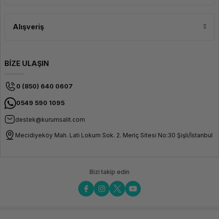
Ekran Kartı
WLAN + Bluetooth
Ethernet
Alışveriş
Ses Kartı
Dahili Web Kamerası
Kart Okuyucu
BİZE ULAŞIN
Klavye & Mouse
Parmak İzi Okuyucu
Optik Sürücü
0 (850) 640 0607
Adaptör
0549 590 1095
destek@kurumsalit.com
Mecidiyeköy Mah. Lati Lokum Sok. 2. Meriç Sitesi No:30 Şişli/İstanbul
Bizi takip edin