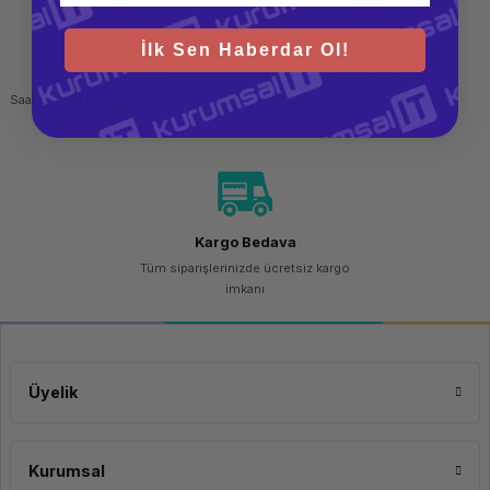
İlk Sen Haberdar Ol!
Hızlı Gönderi
Güvenli Alışveriş
Saat 15.00'a kadar yapılan siparişlerde
256 bit SSL sertifikası
aynı gün kargo imkanı
Kargo Bedava
Tüm siparişlerinizde ücretsiz kargo
imkanı
Üyelik
Kurumsal