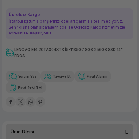
ork Bileşenleri
ek
Ücretsiz Kargo
İstanbul içi tüm siparişlerinizi özel araçlarımızla teslim ediyoruz.
Şehir dışına olan siparişlerinizde ise Ücretsiz Kargo hizmetimizle
adresinize ulaştırııyoruz.
LENOVO E14 20TA004XTX İ5-1135G7 8GB 256GB SSD 14"
FDOS
Güvenilir Alışveriş
4.919,08 TL
x 12
Havalelerde
Kolay iade imkanı
Aya varan taksit
Özel indirim fırsatı
Yorum Yaz
Tavsiye Et
Fiyat Alarmı
Fiyat Teklifi Al
Güvenilir Alışveriş
4.919,08 TL
x 12
Havalelerde
Kolay iade imkanı
Aya varan taksit
Özel indirim fırsatı
Ürün Bilgisi