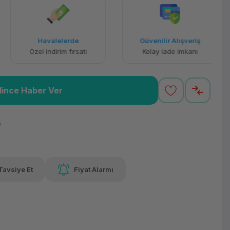
5.578,58 TL
x 12
Havalelerde
Aya varan taksit
Özel indirim fırsatı
lince Haber Ver
O
Tavsiye Et
Fiyat Alarmı