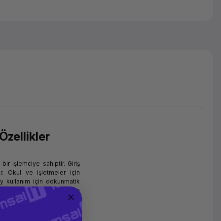
Özellikler
bir işlemciye sahiptir. Giriş
r. Okul ve işletmeler için
ay kullanım için dokunmatik
kli işlemci mimarisi ile tüm
imkân sağlar.