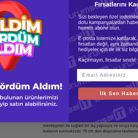
Fırsatlarını Ka
Sizi bekleyen özel indirimle
dolu kampanyalardan haber
erisi notebook lar
hemen abone olun.
üm gün çalışabilir.
a gözlerinizde daha
E-posta listemize katılarak,
aha canlı bir ekran
fırsatları değil, aynı zamand
nlük çalışmalarda
hediyeler için de ilk siz bil
ndirilmiş arkadan
Kaçırmayın, fırsatlar sınırlı!
İş toplantılarınızı ve sevdiklerinizle görüntülü olara
İlk Sen Haber
720p HD ön kameraya sahip Lenovo E serisi ile çift
kristal netlikte bir kameraya sahiptir. Şarj sorununu
kadar kullanım sunan E serisi. Günlük işlerinizd
işlerinizi halletmeniz için yeterli güce sahip bir pe
darbelere karşı yapılmış en iyi E serisi. Güçlendir
menteşeleri ile sağlam bir dış yapısıyla ve sıvıya karş
kullanım sunmaktadır. 75 cm den düşürülme testlerind