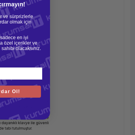
çırmayın!
r ve sürprizlerle
dar olmak için
 sadece en iyi
a özel içerikler ve
gi sahibi olacaksınız.
k sohbet etmeyi kolaylaştıran
dar Ol!
 mikrofonlu gürültü azaltan
zu ortadan kaldıran 13 saate
e seyahatler de ofisinizde
rformans sağlar. Şuana kadar
ilmiş bağlantı merkezleri ve
ı dayanıklı klavye ile güvenli
e tabi tutulmuştur.