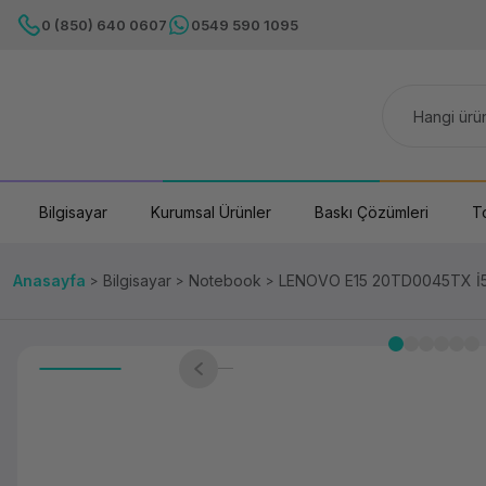
0 (850) 640 0607
0549 590 1095
Bilgisayar
Kurumsal Ürünler
Baskı Çözümleri
T
Anasayfa
Bilgisayar
Notebook
LENOVO E15 20TD0045TX İ5-