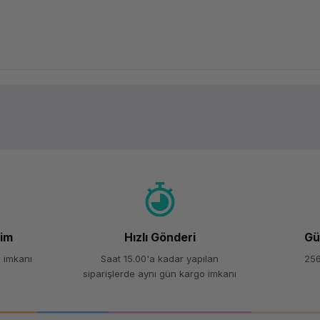
Ürün hakkında henüz soru sorulmamış.
Bu ürüne ilk yorumu siz yapın!
Yorum Yaz
Soru Sor
şim
Hızlı Gönderi
Gü
 imkanı
Saat 15.00'a kadar yapılan
256
siparişlerde aynı gün kargo imkanı