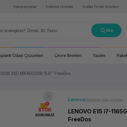
Kampanyalar
İndirimli Ürünler
Outlet Fırsat Ürünleri
Ara
oplantı Odası Çözümleri
Çevre Birimleri
Yazılım
Paket
512GB SSD MX450/2GB 15.6'' FreeDos
Lenovo
Markanın tüm ürünleri
STOK
LENOVO E15 i7-1165
SORUNUZ
FreeDos