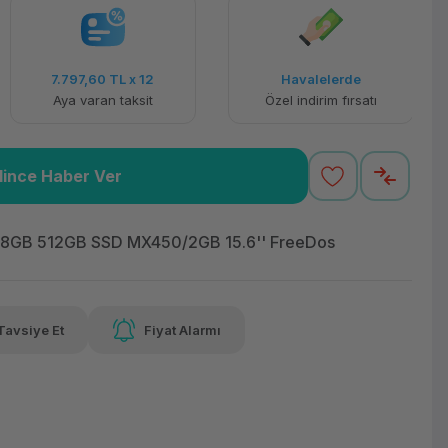
7.797,60 TL
x 12
Havalelerde
Aya varan taksit
Özel indirim fırsatı
lince Haber Ver
 8GB 512GB SSD MX450/2GB 15.6'' FreeDos
Tavsiye Et
Fiyat Alarmı