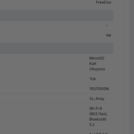
FreeDos
-
Var
MicroSD
Kart
Okuyucu
Yok
100/1000M
2x, Array
Wi-Fi 6
(802.11ax),
Bluetooth
5.2