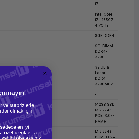
i7
Intel Core
i7-1165G7
4,7GHz
8GB DDR4
SO-DIMM
DDR4-
3200
32 GB'a
kadar
DDR4-
3200MHz
çırmayın!
-
512GB SSD
r ve sürprizlerle
M.2 2242
dar olmak için
PCIe 3.0x4
NVMe
 sadece en iyi
M.2 2242
a özel içerikler ve
PCIe 3.0x4
gi sahibi olacaksınız.