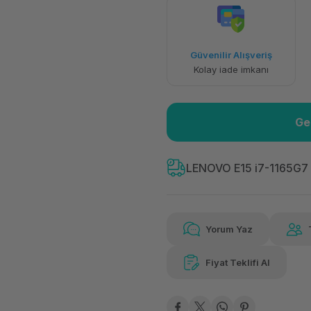
Havalelerde
Güvenilir Alışveriş
Özel indirim fırsatı
Kolay iade imkanı
Ge
LENOVO E15 i7-1165G7
Yorum Yaz
Fiyat Teklifi Al