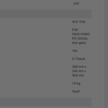
pin)
15.6" FHD
FHD
(1920x1080)
IPS 250nits
Anti-glare
Yok
Q Türkçe
368 mm x
245 mm x
18,9 mm
1.9 kg
Siyah