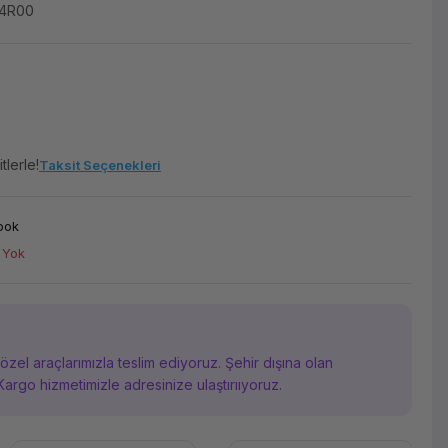
04R00
tlerle!
Taksit Seçenekleri
ook
 Yok
i özel araçlarımızla teslim ediyoruz. Şehir dışına olan
Kargo hizmetimizle adresinize ulaştırııyoruz.