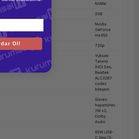
NVMe
2GB
Nvidia
GeForce
mx450
dar Ol!
720p
Yüksek
Tanımlı
(HD) Ses,
Realtek
ALC3287
codec
bileşeni
Stereo
hoparlörler,
2W x2,
Dolby
Audio
65W USB-
C Slim (3-