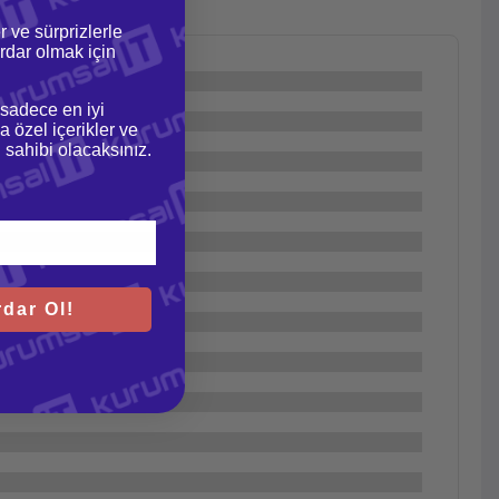
r ve sürprizlerle
dar olmak için
 sadece en iyi
a özel içerikler ve
gi sahibi olacaksınız.
dar Ol!