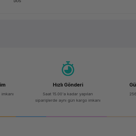
DOS
Ürün hakkında henüz soru sorulmamış.
Bu ürüne ilk yorumu siz yapın!
Yorum Yaz
Soru Sor
şim
Hızlı Gönderi
Gü
 imkanı
Saat 15.00'a kadar yapılan
256
siparişlerde aynı gün kargo imkanı