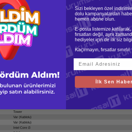
Sizi bekleyen özel indirimle
dolu kampanyalardan haber
hemen abone olun.
LENOVO E73
4. Nesil Intel Core i3
E-posta listemize katılarak,
i3-4130
fırsatları değil, aynı zamand
3,40 GHz
hediyeler için de ilk siz bil
3 MB
FreeDOS
Kaçırmayın, fırsatlar sınırlı!
INTEL H81
4 GB
HDD
500 GB
INTEL
Paylaşımlı
İlk Sen Haber
DVD Yazıcı
Var
Var
Var
Gigabit
Tower
Var (Kablolu)
Var (Kablolu)
Intel Core i3