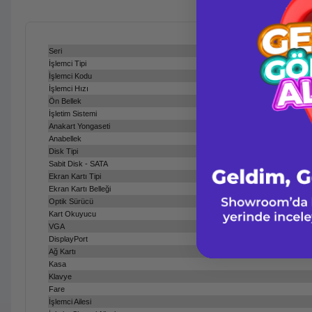
Seri
İşlemci Tipi
İşlemci Kodu
İşlemci Hızı
Ön Bellek
İşletim Sistemi
Anakart Yongaseti
Anabellek
Disk Tipi
Sabit Disk - SATA
Ekran Kartı Tipi
Ekran Kartı Belleği
Optik Sürücü
Kart Okuyucu
VGA
DisplayPort
Ağ Kartı
Kasa
Klavye
Fare
İşlemci Ailesi