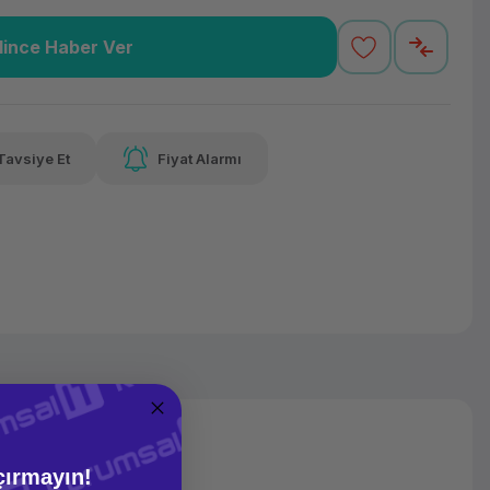
lince Haber Ver
3,64 TL
x 12
Havalelerde
varan taksit
Özel indirim fırsatı
Tavsiye Et
Fiyat Alarmı
3,64 TL
x 12
Havalelerde
varan taksit
Özel indirim fırsatı
çırmayın!