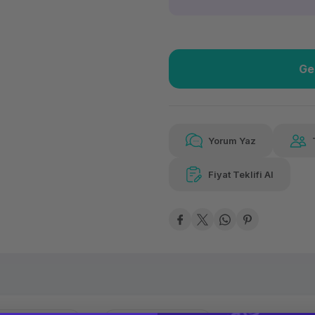
Ge
Güvenilir Alışveriş
3.83
Kolay iade imkanı
Aya 
Yorum Yaz
Fiyat Teklifi Al
Güvenilir Alışveriş
3.83
Kolay iade imkanı
Aya 