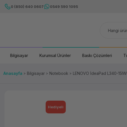
0 (850) 640 0607
0549 590 1095
Bilgisayar
Kurumsal Ürünler
Baskı Çözümleri
T
Anasayfa
Bilgisayar
Notebook
LENOVO İdeaPad L340-15IWL
Hediyeli