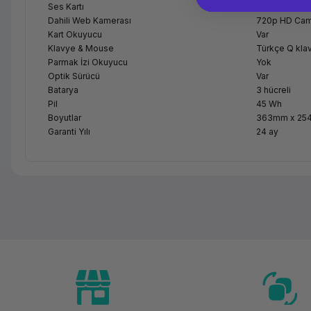
Ses Kartı
Dahili Hoparl
Dahili Web Kamerası
720p HD Ca
Kart Okuyucu
Var
Klavye & Mouse
Türkçe Q kl
Parmak İzi Okuyucu
Yok
Optik Sürücü
Var
Batarya
3 hücreli
Pil
45 Wh
Boyutlar
363mm x 254
Garanti Yılı
24 ay