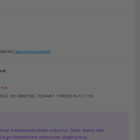
tlerle!
Taksit Seçenekleri
ook
 Yok
FICE 365 BİREYSEL 32/64BIT TÜRKÇE KUTU 1 YIL
i özel araçlarımızla teslim ediyoruz. Şehir dışına olan
Kargo hizmetimizle adresinize ulaştırııyoruz.