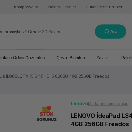
Kampanyalar
İndirimli Ürünler
Outlet Fırsat Ürünleri
Ara
oplantı Odası Çözümleri
Çevre Birimleri
Yazılım
Paket
 81LG00LQTX 15.6'' FHD i5 8265U 4GB 256GB Freedos
Lenovo
Markanın tüm ürünleri
STOK
LENOVO İdeaPad L34
SORUNUZ
4GB 256GB Freedos