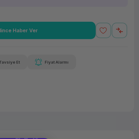
lince Haber Ver
1,64 TL
x 12
Havalelerde
varan taksit
Özel indirim fırsatı
Tavsiye Et
Fiyat Alarmı
1,64 TL
x 12
Havalelerde
varan taksit
Özel indirim fırsatı