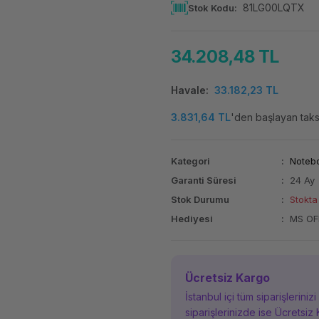
81LG00LQTX
Stok Kodu
34.208,48 TL
Havale
33.182,23 TL
3.831,64 TL
'den başlayan taksi
Kategori
Noteb
Garanti Süresi
24 Ay
Stok Durumu
Stokta
Hediyesi
MS OF
Ücretsiz Kargo
İstanbul içi tüm siparişleriniz
siparişlerinizde ise Ücretsiz 