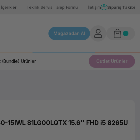
İçerikler
Teknik Servis Talep Formu
İletişim
Sipariş Takibi
Mağazadan Al
 (Bundle) Ürünler
Outlet Ürünler
0-15IWL 81LG00LQTX 15.6'' FHD i5 8265U