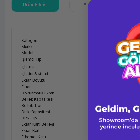
Ürün Bilgisi
Yorumlar
S
Kategori
Dizüstü
Marka
Lenovo
Model
İdeaPad L34
İşlemci Tipi
Intel Core i5
İşlemci
Intel Core i5
İşletim Sistemi
FreeDos
Ekran Boyutu
15.6"
Ekran
FHD/ 1920x1
Dokunmatik Ekran
Yok
Bellek Kapasitesi
4GB
Bellek Tipi
DDR4
Disk Kapasitesi
256GB
Disk Tipi
SSD
Ekran Kartı Belleği
Paylaşımsız
Ekran Kartı
2GB
Ethernet Kartı
100 / 1000M