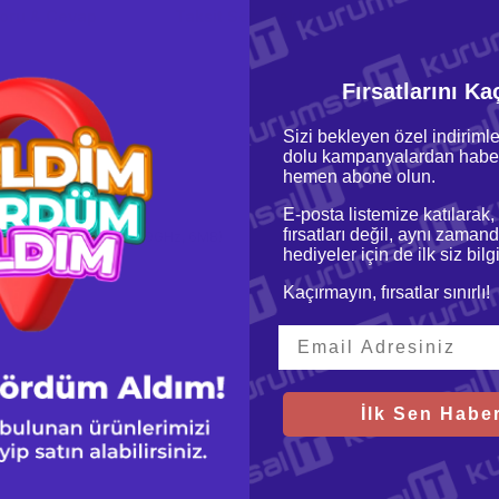
oru & Cevap
Taksit Seçenekleri
Fırsatlarını Ka
Sizi bekleyen özel indirimle
dolu kampanyalardan haber
hemen abone olun.
0-15IWL
E-posta listemize katılarak,
fırsatları değil, aynı zamand
-8265U (4C / 8T, 1.6 / 3.9GHz, 6MB)
hediyeler için de ilk siz bil
Kaçırmayın, fırsatlar sınırlı!
080
İlk Sen Haber