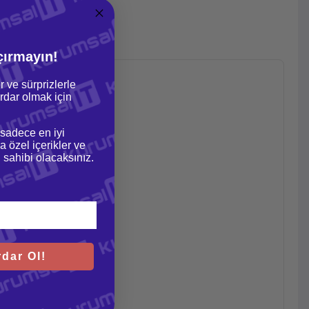
çırmayın!
r ve sürprizlerle
dar olmak için
 sadece en iyi
a özel içerikler ve
gi sahibi olacaksınız.
dar Ol!