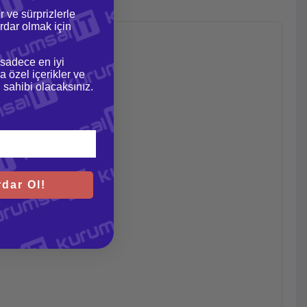
r ve sürprizlerle
dar olmak için
 sadece en iyi
a özel içerikler ve
gi sahibi olacaksınız.
dar Ol!