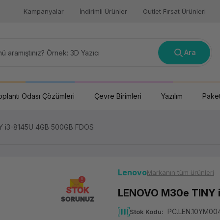
Kampanyalar
İndirimli Ürünler
Outlet Fırsat Ürünleri
Ara
oplantı Odası Çözümleri
Çevre Birimleri
Yazılım
Paket
 i3-8145U 4GB 500GB FDOS
Lenovo
Markanın tüm ürünleri
STOK
LENOVO M30e TINY 
SORUNUZ
PC.LEN.10YM0
Stok Kodu