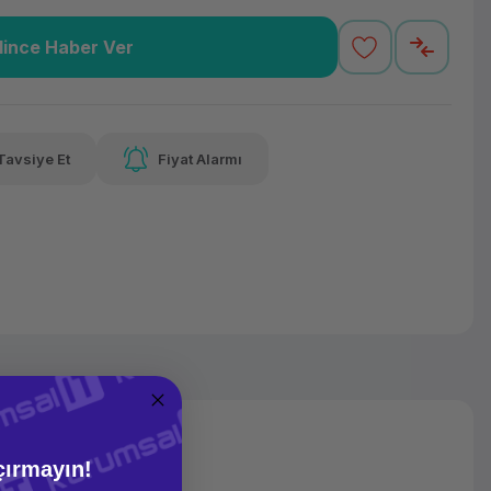
lince Haber Ver
3,75 TL
x 12
Havalelerde
Güvenilir Alışveriş
varan taksit
Özel indirim fırsatı
Kolay iade imkanı
Tavsiye Et
Fiyat Alarmı
alelerde
irim fırsatı
çırmayın!