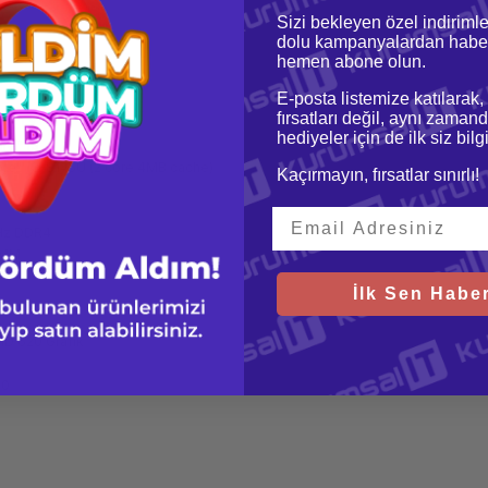
Sizi bekleyen özel indirimle
dolu kampanyalardan haber
hemen abone olun.
E-posta listemize katılarak,
fırsatları değil, aynı zamand
4WTX
hediyeler için de ilk siz bil
ore™ i3
ore™ i3-8145U (2 core 4MB cache)
Kaçırmayın, fırsatlar sınırlı!
S
Hz DDR4
IMM
İlk Sen Haber
k
HD 620 Grafik
.0