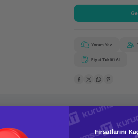
Ge
Güvenilir Alışveriş
2.10
Kolay iade imkanı
Aya 
Yorum Yaz
Fiyat Teklifi Al
2.103,75 TL
x 12
Hav
Aya varan taksit
Özel ind
oru & Cevap
Taksit Seçenekleri
Fırsatlarını Ka