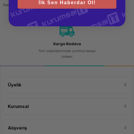
İlk Sen Haberdar Ol!
Saat 15.00'a kadar yapılan siparişlerde
256 bit SSL sertifikası
aynı gün kargo imkanı
Kargo Bedava
Tüm siparişlerinizde ücretsiz kargo
imkanı
Üyelik
Kurumsal
Alışveriş