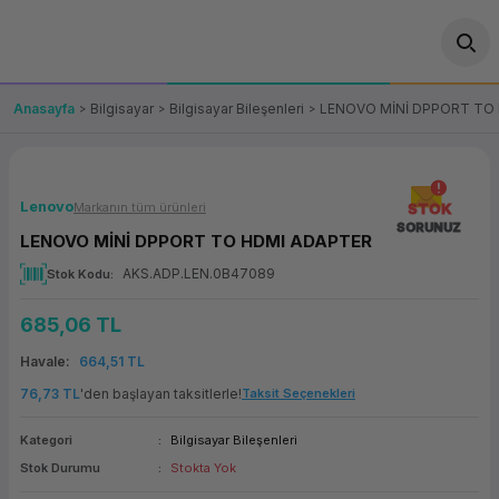
Geri Dön
Geri Dön
Geri Dön
Geri Dön
Geri Dön
Geri Dön
Geri Dön
ünler
leri
ası Çözümleri
eri
le) Ürünler
OT/VT Ürünleri
Anasayfa
Bilgisayar
Bilgisayar Bileşenleri
LENOVO MİNİ DPPORT TO
cı
s Ürünleri
eri
Barkod Yazıcı ve Okuyucu
hazı
ası
arı
keti
POS Terminali
Lenovo
Markanın tüm ürünleri
STOK
SORUNUZ
LENOVO MİNİ DPPORT TO HDMI ADAPTER
sayar
 Kablosu
Station
ım
keti
Fiş Yazıcı
AKS.ADP.LEN.0B47089
Stok Kodu
sayar
akinesi
se
ve Bağlantı
şif Paketi
Self Servis Ekranı
685,06 TL
enleri
 (Firewall)
ma Makinesi
aklık
ve Yedekleme
Havale
664,51 TL
Para Çekmecesi
76,73 TL
'den başlayan taksitlerle!
Taksit Seçenekleri
on
eme Makinesi
rofon
Panel PC
Kategori
Bilgisayar Bileşenleri
Stok Durumu
Stokta Yok
ciler