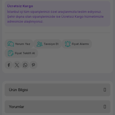
ork Bileşenleri
ek
Ücretsiz Kargo
İstanbul içi tüm siparişlerinizi özel araçlarımızla teslim ediyoruz.
Şehir dışına olan siparişlerinizde ise Ücretsiz Kargo hizmetimizle
adresinize ulaştırııyoruz.
Yorum Yaz
Tavsiye Et
Fiyat Alarmı
Güvenilir Alışveriş
76,73 TL
x 12
Havalelerde
Kolay iade imkanı
Aya varan taksit
Özel indirim fırsatı
Fiyat Teklifi Al
Güvenilir Alışveriş
76,73 TL
x 12
Havalelerde
Kolay iade imkanı
Aya varan taksit
Özel indirim fırsatı
Ürün Bilgisi
Yorumlar