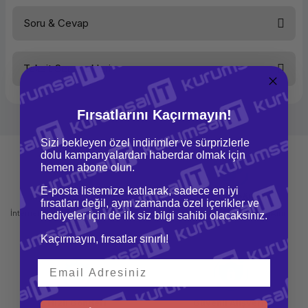
Soru & Cevap
Bu ürüne ilk yorumu siz yapın!
Taksit Seçenekleri
Yorum Yaz
Ürün hakkında henüz soru sorulmamış.
Fırsatlarını Kaçırmayın!
Soru Sor
Sizi bekleyen özel indirimler ve sürprizlerle
dolu kampanyalardan haberdar olmak için
hemen abone olun.
E-posta listemize katılarak, sadece en iyi
Mağazadan Teslimat
İade ve Değişim
fırsatları değil, aynı zamanda özel içerikler ve
İnternetten sipariş et ve mağazadan
Kolay iade ve değişim imkanı
hediyeler için de ilk siz bilgi sahibi olacaksınız.
teslim al
Kaçırmayın, fırsatlar sınırlı!
Hızlı Gönderi
Güvenli Alışveriş