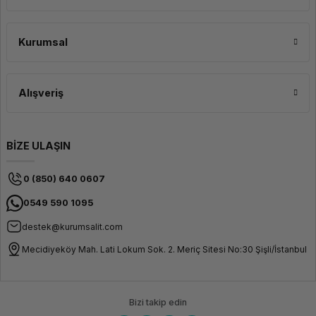
Kurumsal
Yüksek Genişletilebilirlik ve
Bağlantı Seçenekleri
Alışveriş
ThinkPad P15v, kullanıcıların ihtiyaçlarına göre genişletilebilirlik ve bağlantı
seçenekleri sunar. Farklı bellek ve depolama seçenekleriyle yapılandırılabilir
ve çeşitli harici cihazlarla bağlantı kurma imkanı sağlar. USB-C, HDMI,
Ethernet ve diğer bağlantı noktaları, iş verimliliğini artırmak için kullanıcılara
esneklik sunar.
BİZE ULAŞIN
0 (850) 640 0607
0549 590 1095
destek@kurumsalit.com
Mecidiyeköy Mah. Lati Lokum Sok. 2. Meriç Sitesi No:30 Şişli/İstanbul
Bizi takip edin