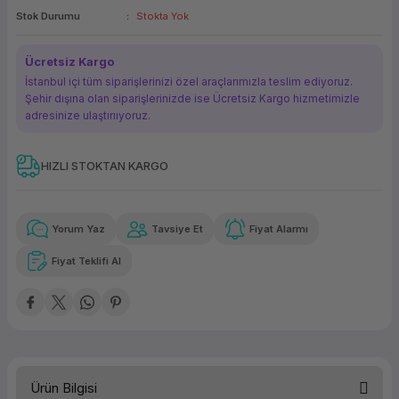
Stok Durumu
Stokta Yok
ork Bileşenleri
ek
Ücretsiz Kargo
İstanbul içi tüm siparişlerinizi özel araçlarımızla teslim ediyoruz.
Şehir dışına olan siparişlerinizde ise Ücretsiz Kargo hizmetimizle
adresinize ulaştırııyoruz.
HIZLI STOKTAN KARGO
Güvenilir Alışveriş
12.782,34 TL
x 12
Havalelerde
Kolay iade imkanı
Aya varan taksit
Özel indirim fırsatı
Yorum Yaz
Tavsiye Et
Fiyat Alarmı
Fiyat Teklifi Al
Güvenilir Alışveriş
12.782,34 TL
x 12
Havalelerde
Kolay iade imkanı
Aya varan taksit
Özel indirim fırsatı
Ürün Bilgisi