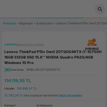
Geri Dön
Geri Dön
Geri Dön
Geri Dön
Geri Dön
Geri Dön
Geri Dön
ünler
leri
ası Çözümleri
eri
le) Ürünler
OT/VT Ürünleri
Anasayfa
Bilgisayar
İş İstasyonu
Lenovo ThinkPad P15v Gen1 20TQ00
cı
s Ürünleri
eri
Barkod Yazıcı ve Okuyucu
hazı
ası
arı
keti
POS Terminali
Lenovo
Markanın tüm ürünleri
STOK
SORUNUZ
Lenovo ThinkPad P15v Gen1 20TQ0046TX i7-10750H
sayar
 Kablosu
Station
ım
keti
Fiş Yazıcı
16GB 512GB SSD 15.6'' NVIDIA Quadro P620/4GB
Windows 10 Pro
sayar
akinesi
se
ve Bağlantı
şif Paketi
Self Servis Ekranı
WNB.LEN.20TQ0046TX
Stok Kodu
enleri
 (Firewall)
ma Makinesi
aklık
ve Yedekleme
Para Çekmecesi
114.119,55 TL
Havale
110.695,97 TL
on
eme Makinesi
rofon
Panel PC
12.782,34 TL
'den başlayan taksitlerle!
Taksit Seçenekleri
ciler
Kategori
İş İstasyonu