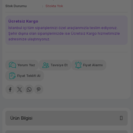
Stok Durumu
Stokta Yok
ork Bileşenleri
ek
Ücretsiz Kargo
İstanbul içi tüm siparişlerinizi özel araçlarımızla teslim ediyoruz.
Şehir dışına olan siparişlerinizde ise Ücretsiz Kargo hizmetimizle
adresinize ulaştırııyoruz.
Yorum Yaz
Tavsiye Et
Fiyat Alarmı
Güvenilir Alışveriş
4.567,26 TL
x 12
Havalelerde
Kolay iade imkanı
Aya varan taksit
Özel indirim fırsatı
Fiyat Teklifi Al
Güvenilir Alışveriş
4.567,26 TL
x 12
Havalelerde
Kolay iade imkanı
Aya varan taksit
Özel indirim fırsatı
Ürün Bilgisi
İşletim Sistemi
Windows 10 Pro