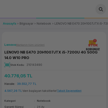
Geri Dön
Geri Dön
Geri Dön
Geri Dön
Geri Dön
Geri Dön
Geri Dön
ünler
leri
ası Çözümleri
eri
le) Ürünler
OT/VT Ürünleri
Anasayfa
Bilgisayar
Notebook
LENOVO NB E470 20H1007JTX i5-72
cı
s Ürünleri
eri
Barkod Yazıcı ve Okuyucu
hazı
ası
arı
keti
POS Terminali
Lenovo
Markanın tüm ürünleri
STOK
SORUNUZ
LENOVO NB E470 20H1007JTX i5-7200U 4G 500G
sayar
 Kablosu
Station
ım
keti
Fiş Yazıcı
14.0 W10 PRO
210143490
Stok Kodu
sayar
akinesi
se
ve Bağlantı
şif Paketi
Self Servis Ekranı
40.776,05 TL
enleri
 (Firewall)
ma Makinesi
aklık
ve Yedekleme
Para Çekmecesi
Havale
39.552,77 TL
on
eme Makinesi
rofon
Panel PC
4.567,26 TL
'den başlayan taksitlerle!
Taksit Seçenekleri
Kategori
Notebook
ciler
Garanti Süresi
24 Ay