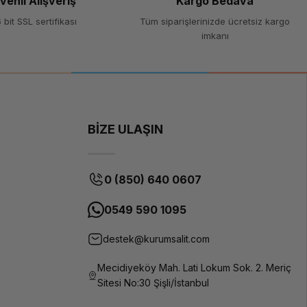
venli Alışveriş
Kargo Bedava
 bit SSL sertifikası
Tüm siparişlerinizde ücretsiz kargo
imkanı
BİZE ULAŞIN
0 (850) 640 0607
0549 590 1095
destek@kurumsalit.com
Mecidiyeköy Mah. Lati Lokum Sok. 2. Meriç
Sitesi No:30 Şişli/İstanbul