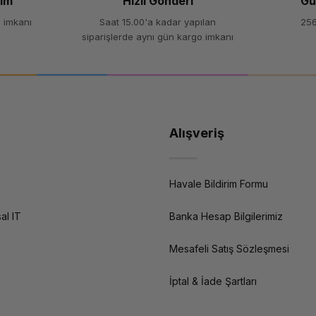
şim
Hızlı Gönderi
Gü
 imkanı
Saat 15.00'a kadar yapılan
256
siparişlerde aynı gün kargo imkanı
Alışveriş
Havale Bildirim Formu
al IT
Banka Hesap Bilgilerimiz
Mesafeli Satış Sözleşmesi
İptal & İade Şartları