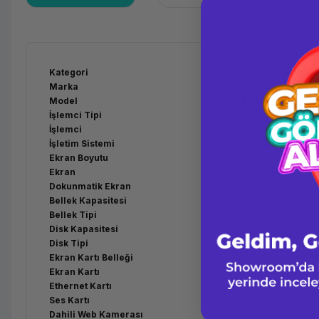
Kategori
Kurumsal Notebo
Marka
Lenovo
Model
ThinkPad L380 Yo
İşlemci Tipi
i7-8550U 1.8GHz T
İşlemci
i7-8550U
İşletim Sistemi
Windows 10 Pro
Ekran Boyutu
13.3"
Ekran
LED/1920x1080
Dokunmatik Ekran
Var
Bellek Kapasitesi
8 GB
Bellek Tipi
DDR 4
Disk Kapasitesi
256 GB
Disk Tipi
SSD
Ekran Kartı Belleği
Paylaşımlı
Ekran Kartı
INTEL HD Grafik 6
Ethernet Kartı
10/100/1000(Gigab
Ses Kartı
Var
Dahili Web Kamerası
Var