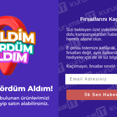
Fırsatlarını Ka
ok
Sizi bekleyen özel indirimle
dolu kampanyalardan haber
ga
hemen abone olun.
urbo 4.0GHz 8MB (8.Nesil)
E-posta listemize katılarak,
fırsatları değil, aynı zamand
hediyeler için de ilk siz bil
Kaçırmayın, fırsatlar sınırlı!
İlk Sen Haber
20
it)