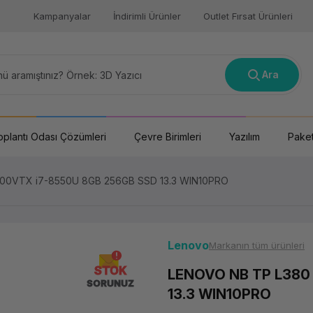
Kampanyalar
İndirimli Ürünler
Outlet Fırsat Ürünleri
Ara
oplantı Odası Çözümleri
Çevre Birimleri
Yazılım
Paket
00VTX i7-8550U 8GB 256GB SSD 13.3 WIN10PRO
Lenovo
Markanın tüm ürünleri
STOK
LENOVO NB TP L380
SORUNUZ
13.3 WIN10PRO