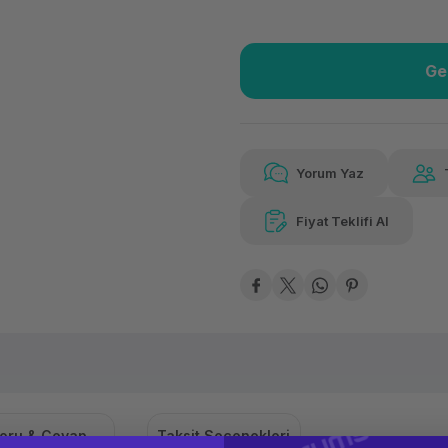
Ge
Güvenilir Alışveriş
8.24
Kolay iade imkanı
Aya 
Yorum Yaz
Fiyat Teklifi Al
8.241,21 TL
x 12
Hav
Aya varan taksit
Özel ind
oru & Cevap
Taksit Seçenekleri