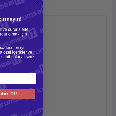
çırmayın!
r ve sürprizlerle
dar olmak için
 sadece en iyi
a özel içerikler ve
gi sahibi olacaksınız.
dar Ol!