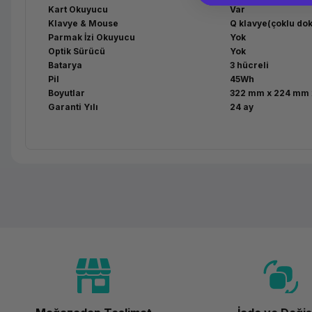
Kart Okuyucu
Var
Klavye & Mouse
Q klavye(çoklu do
Parmak İzi Okuyucu
Yok
Optik Sürücü
Yok
Batarya
3 hücreli
Pil
45Wh
Boyutlar
322 mm x 224 mm 
Garanti Yılı
24 ay