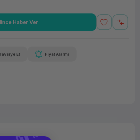
lince Haber Ver
1,21 TL
x 12
Havalelerde
Güvenilir Alışveriş
varan taksit
Özel indirim fırsatı
Kolay iade imkanı
Tavsiye Et
Fiyat Alarmı
alelerde
irim fırsatı