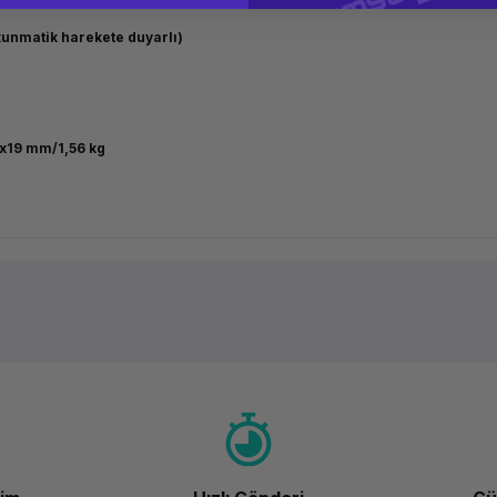
kunmatik harekete duyarlı)
x19 mm/1,56 kg
Ürün hakkında henüz soru sorulmamış.
Bu ürüne ilk yorumu siz yapın!
Yorum Yaz
Soru Sor