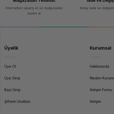
Mağazadan Teslimat
İade ve Deği
İnternetten sipariş et ve mağazadan
Kolay iade ve değişim
teslim al
Üyelik
Kurumsal
Üye Ol
Hakkımızda
Üye Girişi
Neden Kurums
Bayi Girişi
İletişim Formu
Şifremi Unuttum
İletişim