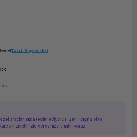
lerle!
Taksit Seçenekleri
ook
 Yok
i özel araçlarımızla teslim ediyoruz. Şehir dışına olan
Kargo hizmetimizle adresinize ulaştırııyoruz.