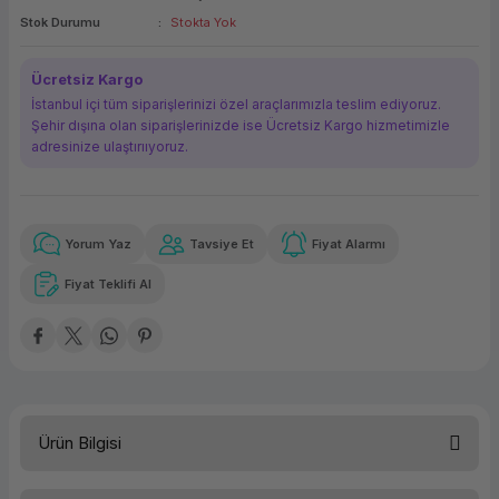
Stok Durumu
Stokta Yok
ork Bileşenleri
ek
Ücretsiz Kargo
İstanbul içi tüm siparişlerinizi özel araçlarımızla teslim ediyoruz.
Şehir dışına olan siparişlerinizde ise Ücretsiz Kargo hizmetimizle
adresinize ulaştırııyoruz.
Yorum Yaz
Tavsiye Et
Fiyat Alarmı
Güvenilir Alışveriş
6.951,64 TL
x 12
Havalelerde
Kolay iade imkanı
Aya varan taksit
Özel indirim fırsatı
Fiyat Teklifi Al
Güvenilir Alışveriş
6.951,64 TL
x 12
Havalelerde
Kolay iade imkanı
Aya varan taksit
Özel indirim fırsatı
Ürün Bilgisi
İşletim Sistemi
FreeDOS