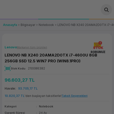
Geri Dön
Geri Dön
Geri Dön
Geri Dön
Geri Dön
Geri Dön
Geri Dön
ünler
leri
ası Çözümleri
eri
le) Ürünler
OT/VT Ürünleri
Anasayfa
Bilgisayar
Notebook
LENOVO NB X240 20AMA2D0TX i7-46
cı
s Ürünleri
eri
Barkod Yazıcı ve Okuyucu
hazı
ası
arı
keti
POS Terminali
Lenovo
Markanın tüm ürünleri
STOK
SORUNUZ
LENOVO NB X240 20AMA2D0TX i7-4600U 8GB
sayar
 Kablosu
Station
ım
keti
Fiş Yazıcı
256GB SSD 12.5 WIN7 PRO (WIN8.1PRO)
210086382
Stok Kodu
sayar
akinesi
se
ve Bağlantı
şif Paketi
Self Servis Ekranı
96.603,27 TL
enleri
 (Firewall)
ma Makinesi
aklık
ve Yedekleme
Para Çekmecesi
Havale
93.705,17 TL
on
eme Makinesi
rofon
Panel PC
10.820,37 TL
'den başlayan taksitlerle!
Taksit Seçenekleri
Kategori
Notebook
ciler
Garanti Süresi
24 Ay