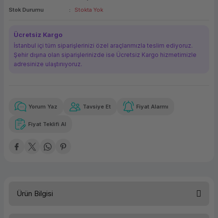
Stok Durumu
Stokta Yok
ork Bileşenleri
ek
Ücretsiz Kargo
İstanbul içi tüm siparişlerinizi özel araçlarımızla teslim ediyoruz.
Şehir dışına olan siparişlerinizde ise Ücretsiz Kargo hizmetimizle
adresinize ulaştırııyoruz.
Yorum Yaz
Tavsiye Et
Fiyat Alarmı
Güvenilir Alışveriş
10.820,37 TL
x 12
Havalelerde
Kolay iade imkanı
Aya varan taksit
Özel indirim fırsatı
Fiyat Teklifi Al
Güvenilir Alışveriş
10.820,37 TL
x 12
Havalelerde
Kolay iade imkanı
Aya varan taksit
Özel indirim fırsatı
Ürün Bilgisi
İşletim Sistemi
Windows 8.1 Pro