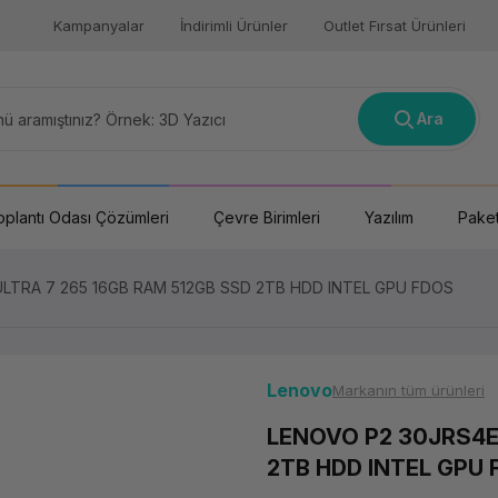
Kampanyalar
İndirimli Ürünler
Outlet Fırsat Ürünleri
Ara
oplantı Odası Çözümleri
Çevre Birimleri
Yazılım
Paket
LTRA 7 265 16GB RAM 512GB SSD 2TB HDD INTEL GPU FDOS
Lenovo
Markanın tüm ürünleri
LENOVO P2 30JRS4E
2TB HDD INTEL GPU