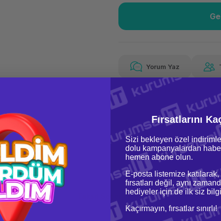
Ge
Güvenilir Alışveriş
12.1
Kolay iade imkanı
Aya 
Yorum Yaz
Fiyat Teklifi Al
Güvenilir Alışveriş
12.1
Kolay iade imkanı
Aya 
Fırsatlarını Ka
Sizi bekleyen özel indirimle
dolu kampanyalardan haber
hemen abone olun.
E-posta listemize katılarak,
fırsatları değil, aynı zamand
hediyeler için de ilk siz bil
oru & Cevap
Taksit Seçenekleri
Kaçırmayın, fırsatlar sınırlı!