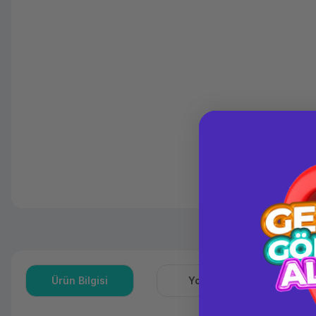
Ürün Bilgisi
Yorumlar
S