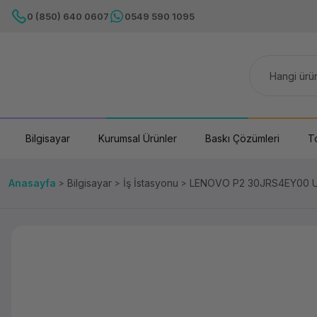
0 (850) 640 0607
0549 590 1095
Bilgisayar
Kurumsal Ürünler
Baskı Çözümleri
T
Anasayfa
Bilgisayar
İş İstasyonu
LENOVO P2 30JRS4EY00 U