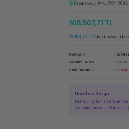
MNL.TKY.14886
Stok Kodu
108.507,71 TL
12.153,77 TL
'den başlayan taksi
Kategori
İş İst
Garanti Süresi
24 Ay
Stok Durumu
Stokta
Ücretsiz Kargo
İstanbul içi tüm siparişleriniz
siparişlerinizde ise Ücretsiz 