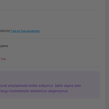
tlerle!
Taksit Seçenekleri
asyonu
 Yok
i özel araçlarımızla teslim ediyoruz. Şehir dışına olan
Kargo hizmetimizle adresinize ulaştırııyoruz.