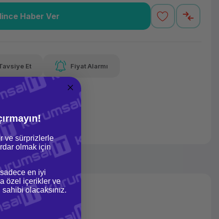
lince Haber Ver
53,77 TL
x 12
Havalelerde
varan taksit
Özel indirim fırsatı
Tavsiye Et
Fiyat Alarmı
53,77 TL
x 12
Havalelerde
varan taksit
Özel indirim fırsatı
çırmayın!
r ve sürprizlerle
dar olmak için
 sadece en iyi
a özel içerikler ve
gi sahibi olacaksınız.