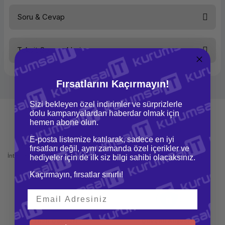
Soru & Cevap
Bu ürüne ilk yorumu siz yapın!
Taksit Seçenekleri
Yorum Yaz
Ürün hakkında henüz soru sorulmamış.
Fırsatlarını Kaçırmayın!
Soru Sor
Sizi bekleyen özel indirimler ve sürprizlerle
dolu kampanyalardan haberdar olmak için
hemen abone olun.
E-posta listemize katılarak, sadece en iyi
Mağazadan Teslimat
İade ve Değişim
fırsatları değil, aynı zamanda özel içerikler ve
İnternetten sipariş et ve mağazadan
Kolay iade ve değişim imkanı
hediyeler için de ilk siz bilgi sahibi olacaksınız.
teslim al
Kaçırmayın, fırsatlar sınırlı!
Hızlı Gönderi
Güvenli Alışveriş