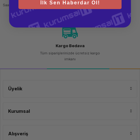
İlk Sen Haberdar Ol!
Saat 15.00'a kadar yapılan siparişlerde
256 bit SSL sertifikası
aynı gün kargo imkanı
Kargo Bedava
Tüm siparişlerinizde ücretsiz kargo
imkanı
Üyelik
Kurumsal
Alışveriş