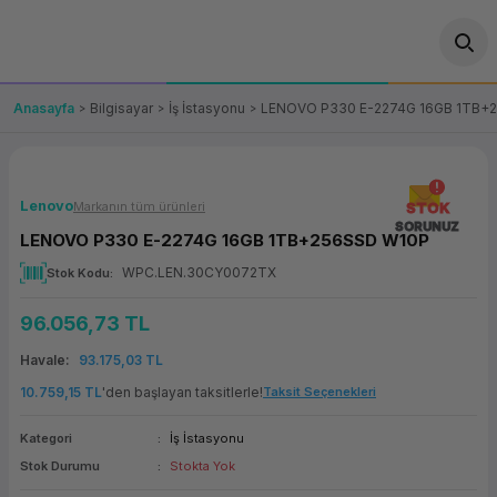
Geri Dön
Geri Dön
Geri Dön
Geri Dön
Geri Dön
Geri Dön
Geri Dön
ünler
leri
ası Çözümleri
eri
le) Ürünler
OT/VT Ürünleri
Anasayfa
Bilgisayar
İş İstasyonu
LENOVO P330 E-2274G 16GB 1TB+
cı
s Ürünleri
eri
Barkod Yazıcı ve Okuyucu
hazı
ası
arı
keti
POS Terminali
Lenovo
Markanın tüm ürünleri
STOK
SORUNUZ
LENOVO P330 E-2274G 16GB 1TB+256SSD W10P
sayar
 Kablosu
Station
ım
keti
Fiş Yazıcı
WPC.LEN.30CY0072TX
Stok Kodu
sayar
akinesi
se
ve Bağlantı
şif Paketi
Self Servis Ekranı
96.056,73 TL
enleri
 (Firewall)
ma Makinesi
aklık
ve Yedekleme
Havale
93.175,03 TL
Para Çekmecesi
10.759,15 TL
'den başlayan taksitlerle!
Taksit Seçenekleri
on
eme Makinesi
rofon
Panel PC
Kategori
İş İstasyonu
Stok Durumu
Stokta Yok
ciler