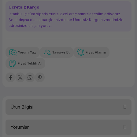
ork Bileşenleri
ek
Ücretsiz Kargo
İstanbul içi tüm siparişlerinizi özel araçlarımızla teslim ediyoruz.
Şehir dışına olan siparişlerinizde ise Ücretsiz Kargo hizmetimizle
adresinize ulaştırııyoruz.
Yorum Yaz
Tavsiye Et
Fiyat Alarmı
Güvenilir Alışveriş
10.759,15 TL
x 12
Havalelerde
Kolay iade imkanı
Aya varan taksit
Özel indirim fırsatı
Fiyat Teklifi Al
Güvenilir Alışveriş
10.759,15 TL
x 12
Havalelerde
Kolay iade imkanı
Aya varan taksit
Özel indirim fırsatı
Ürün Bilgisi
Yorumlar